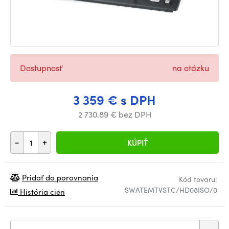
Dostupnosť
na otázku
3 359 € s DPH
2 730.89 € bez DPH
-
+
KÚPIŤ
Pridať do porovnania
Kód tovaru:
SWATEMTVSTC/HD08ISO/0
História cien