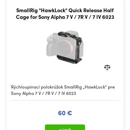
SmallRig "HawkLock" Quick Release Half
Cage for Sony Alpha 7 V / 7R V / 7 IV 6023
Rýchloupínací polokrúžok SmallRig „HawkLock“ pre
Sony Alpha 7 V / 7R V / 7 IV 6023
60 €