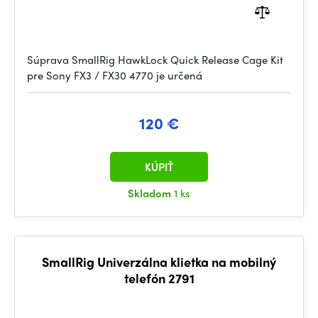
Súprava SmallRig HawkLock Quick Release Cage Kit
pre Sony FX3 / FX30 4770 je určená
120 €
KÚPIŤ
Skladom
1 ks
SmallRig Univerzálna klietka na mobilný
telefón 2791