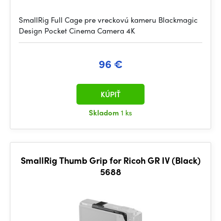
SmallRig Full Cage pre vreckovú kameru Blackmagic
Design Pocket Cinema Camera 4K
96 €
KÚPIŤ
Skladom
1 ks
SmallRig Thumb Grip for Ricoh GR IV (Black)
5688