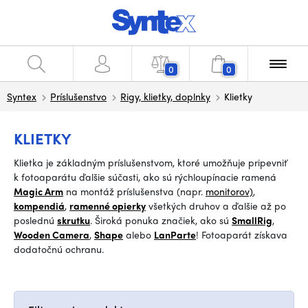
0
0
Syntex
Príslušenstvo
Rigy, klietky, doplnky
Klietky
KLIETKY
Klietka je základným príslušenstvom, ktoré umožňuje pripevniť
k fotoaparátu ďalšie súčasti, ako sú rýchloupínacie ramená
Magic Arm
na montáž príslušenstva (napr.
monitorov)
,
kompendiá
,
ramenné opierky
všetkých druhov a ďalšie až po
poslednú
skrutku
. Široká ponuka značiek, ako sú
SmallRig
,
Wooden Camera
,
Shape
alebo
LanParte
! Fotoaparát získava
dodatočnú ochranu.