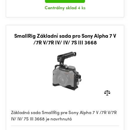
Centrálny sklad
4 ks
SmallRig Základní sada pro Sony Alpha 7 V
/7R V/7R IV/ IV/ 7S III 3668
Základná sada SmallRig pre Sony Alpha 7 V /7R V/7R
IV/ IV/ 7S III 3668 je navrhnutá