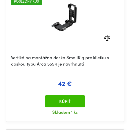
POSLEDNÝ KUS
Vertikálna montážna doska SmallRig pre klietku s
doskou typu Arca 5594 je navrhnutá
42 €
KÚPIŤ
Skladom
1 ks