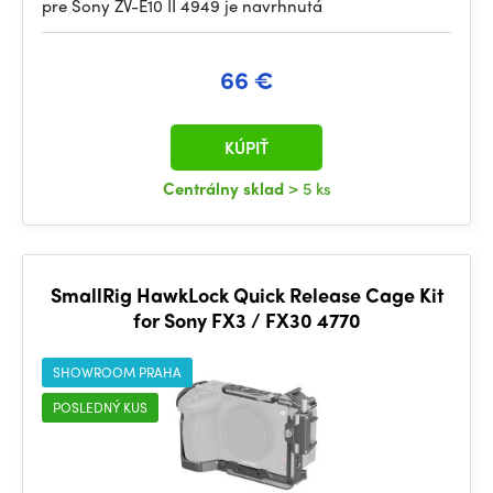
pre Sony ZV-E10 II 4949 je navrhnutá
66 €
KÚPIŤ
Centrálny sklad
> 5 ks
SmallRig HawkLock Quick Release Cage Kit
for Sony FX3 / FX30 4770
SHOWROOM PRAHA
POSLEDNÝ KUS