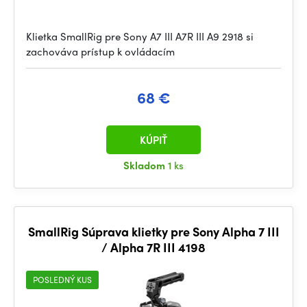
Klietka SmallRig pre Sony A7 III A7R III A9 2918 si
zachováva prístup k ovládacím
68 €
KÚPIŤ
Skladom
1 ks
SmallRig Súprava klietky pre Sony Alpha 7 III
/ Alpha 7R III 4198
POSLEDNÝ KUS