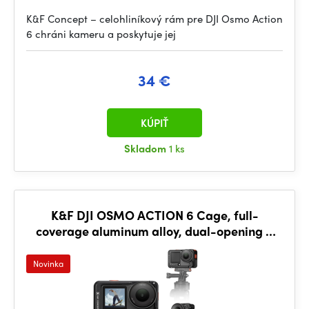
K&F Concept – celohliníkový rám pre DJI Osmo Action
6 chráni kameru a poskytuje jej
34 €
KÚPIŤ
Skladom
1 ks
K&F DJI OSMO ACTION 6 Cage, full-
coverage aluminum alloy, dual-opening &
dual-button design.
Novinka