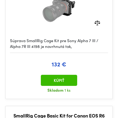
Súprava SmallRig Cage Kit pre Sony Alpha 7 III /
Alpha 7R III 4198 je navrhnutá tak,
132 €
KÚPIŤ
Skladom
1 ks
SmallRig Cage Basic Kit for Canon EOS R6