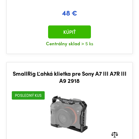
48 €
KÚPIŤ
Centrálny sklad
> 5 ks
SmallRig Ľahká klietka pre Sony A7 III A7R III
A9 2918
POSLEDNÝ KUS