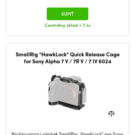
KÚPIŤ
Centrálny sklad
> 5 ks
SmallRig "HawkLock" Quick Release Cage
for Sony Alpha 7 V / 7R V / 7 IV 6024
Rýchloupínací rámček SmallRig „HawkLock“ pre Sony