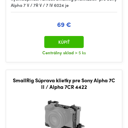
Alpha 7 V / 7R V / 7 IV 6024 je
69 €
KÚPIŤ
Centrálny sklad
> 5 ks
SmallRig Súprava klietky pre Sony Alpha 7C
II / Alpha 7CR 4422