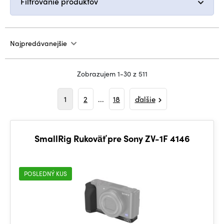
Filtrovanie produktov
Najpredávanejšie
Zobrazujem 1-30 z 511
1
2
...
18
ďalšie
SmallRig Rukoväť pre Sony ZV-1F 4146
POSLEDNÝ KUS