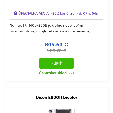
ŠPECIÁLNA AKCIA:
-28%
končí za:
4d: 07h: 54m
Nanlux TK-140B/280B je úplne nové, veľmi
nízkoprofilové, dvojfarebné panelové riešenie,
805.53 €
1 118.78 €
KÚPIŤ
Centrálny sklad
5 ks
Dison E600II bicolor