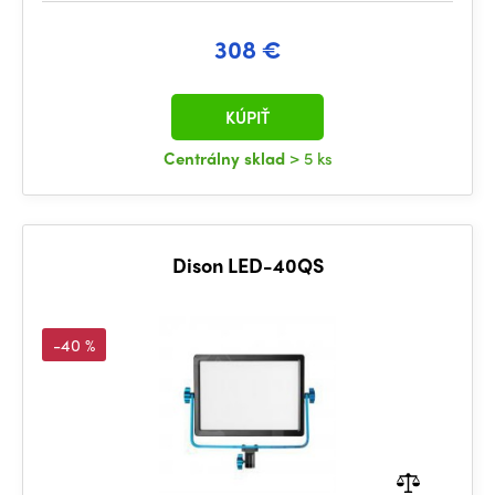
308 €
KÚPIŤ
Centrálny sklad
> 5 ks
Dison LED-40QS
-40 %