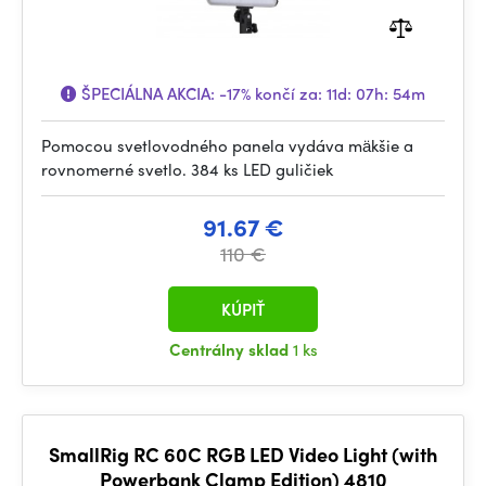
ŠPECIÁLNA AKCIA:
-17%
končí za:
11d: 07h: 54m
Pomocou svetlovodného panela vydáva mäkšie a
rovnomerné svetlo. 384 ks LED guličiek
91.67 €
110 €
KÚPIŤ
Centrálny sklad
1 ks
SmallRig RC 60C RGB LED Video Light (with
Powerbank Clamp Edition) 4810