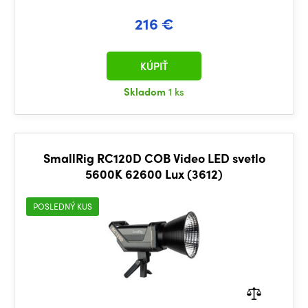
216 €
KÚPIŤ
Skladom
1 ks
SmallRig RC120D COB Video LED svetlo
5600K 62600 Lux (3612)
POSLEDNÝ KUS