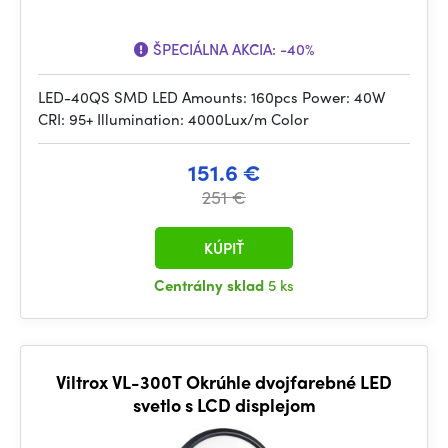
ŠPECIÁLNA AKCIA:
-40%
LED-40QS SMD LED Amounts: 160pcs Power: 40W
CRI: 95+ Illumination: 4000Lux/m Color
151.6 €
251 €
KÚPIŤ
Centrálny sklad
5 ks
Viltrox VL-300T Okrúhle dvojfarebné LED
svetlo s LCD displejom