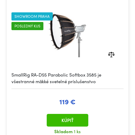
SHOWROOM PRAHA
POSLEDNÝ KUS
SmallRig RA-D55 Parabolic Softbox 3585 je
všestranné mäkké svetelné príslušenstvo
119 €
KÚPIŤ
Skladom
1 ks