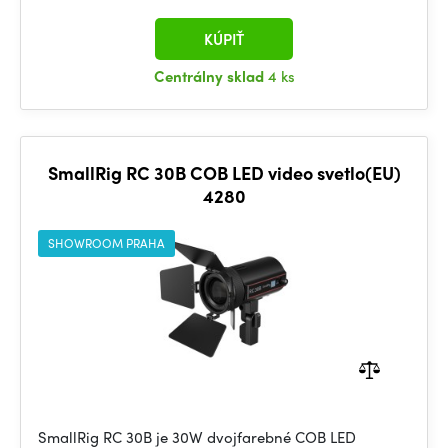
KÚPIŤ
Centrálny sklad
4 ks
SmallRig RC 30B COB LED video svetlo(EU)
4280
SHOWROOM PRAHA
SmallRig RC 30B je 30W dvojfarebné COB LED