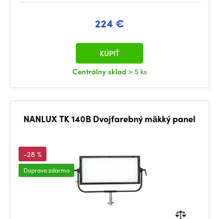
224 €
KÚPIŤ
Centrálny sklad
> 5 ks
NANLUX TK 140B Dvojfarebný mäkký panel
-28 %
Doprava zdarma