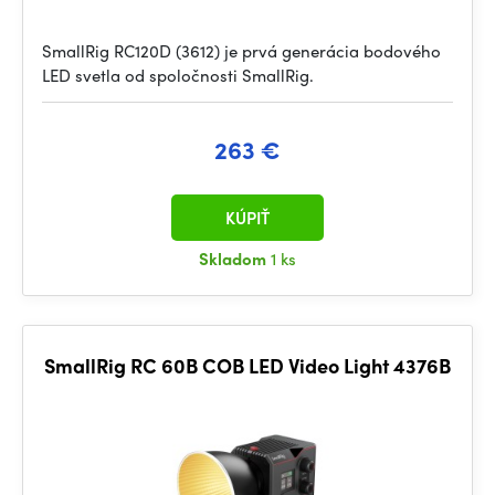
SmallRig RC120D (3612) je prvá generácia bodového
LED svetla od spoločnosti SmallRig.
263 €
KÚPIŤ
Skladom
1 ks
SmallRig RC 60B COB LED Video Light 4376B