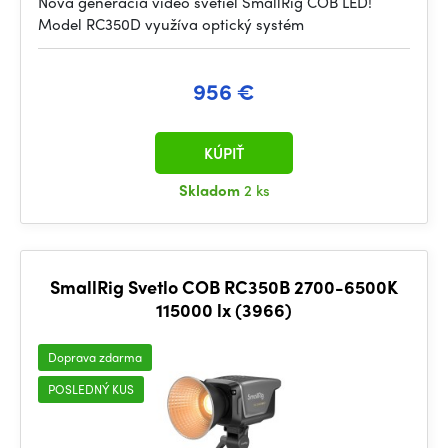
Nová generácia video svetiel SmallRig COB LED!
Model RC350D využíva optický systém
956 €
KÚPIŤ
Skladom
2 ks
SmallRig Svetlo COB RC350B 2700-6500K
115000 lx (3966)
Doprava zdarma
POSLEDNÝ KUS