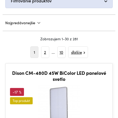
Filtrovanie produktov
Najpredávanejšie
Zobrazujem 1-30 z 281
1
2
...
10
ďalšie
Dison CM-480D 45W BiColor LED panelové
svetlo
-17 %
Top produkt