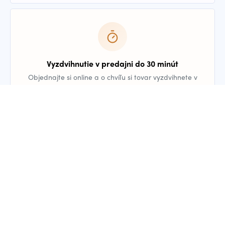
Vyzdvihnutie v predajni do 30 minút
Objednajte si online a o chvíľu si tovar vyzdvihnete v
Prahe alebo v Bratislave.
Kontakt
Overené zákazníkmi
Na Heuréke nás zákazníci hodnotia 4,8/5 na základe
407 overených recenzií.
Čítať recenzie