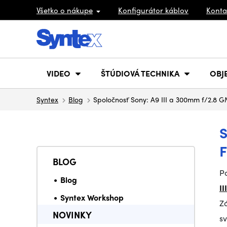
Všetko o nákupe
Konfigurátor káblov
Konta
VIDEO
ŠTÚDIOVÁ TECHNIKA
OBJ
Syntex
Blog
Spoločnosť Sony: A9 III a 300mm f/2.8 G
BLOG
P
Blog
III
Syntex Workshop
Z
NOVINKY
sv