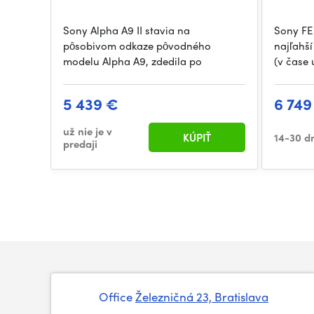
Sony Alpha A9 II stavia na
Sony FE
pôsobivom odkaze pôvodného
najľahš
modelu Alpha A9, zdedila po
(v čase
5 439 €
6 749
už nie je v
KÚPIŤ
14-30 d
predaji
Office
Železničná 23, Bratislava