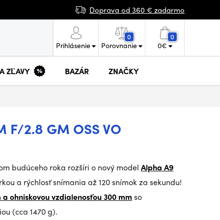
Doprava od 360 € zadarmo
0
0
Prihlásenie
Porovnanie
0
€
 A ZĽAVY
BAZÁR
ZNAČKY
M F/2.8 GM OSS VO
kom budúceho roka rozšíri o nový model
Alpha A9
ou a rýchlosť snímania až 120 snímok za sekundu!
 a ohniskovou vzdialenosťou 300 mm
so
iou (cca 1470 g).