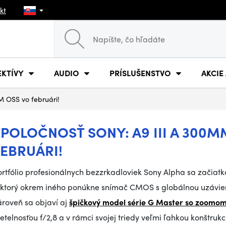
kt
EKTÍVY
AUDIO
PRÍSLUŠENSTVO
AKCIE
M OSS vo februári!
SPOLOČNOSŤ SONY: A9 III A 300M
FEBRUÁRI!
ortfólio profesionálnych bezzrkadloviek Sony Alpha sa začiat
ktorý okrem iného ponúkne snímač CMOS s globálnou uzávierk
ároveň sa objaví aj
špičkový model série G Master so zoomom
etelnosťou f/2,8 a v rámci svojej triedy veľmi ľahkou konštrukc