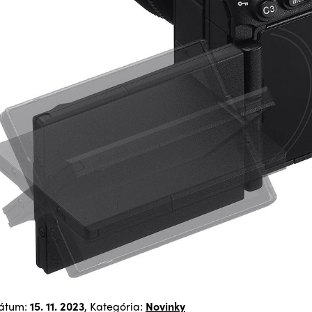
átum:
15. 11. 2023
, Kategória:
Novinky