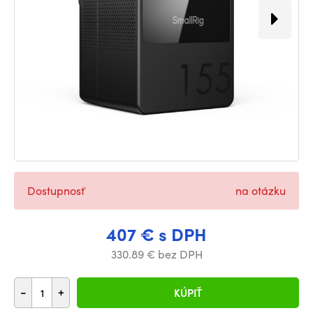
Dostupnosť
na otázku
407 € s DPH
330.89 € bez DPH
-
+
KÚPIŤ