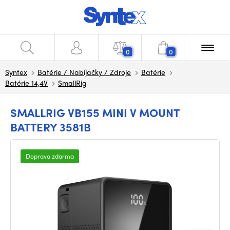
0
0
Syntex
Batérie / Nabíjačky / Zdroje
Batérie
Batérie 14,4V
SmallRig
SMALLRIG VB155 MINI V MOUNT
BATTERY 3581B
Doprava zdarma