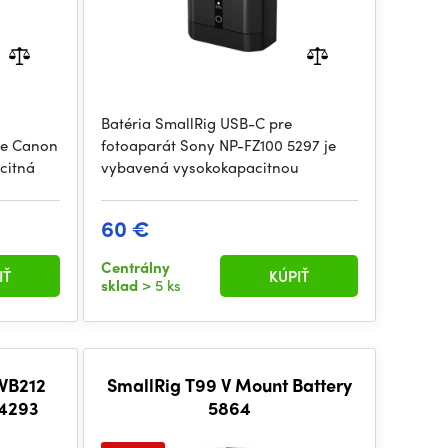
Batéria SmallRig USB-C pre
re Canon
fotoaparát Sony NP-FZ100 5297 je
citná
vybavená vysokokapacitnou
60 €
Centrálny
IŤ
KÚPIŤ
sklad
> 5 ks
SmallRig T99 V Mount Battery
 4293
5864