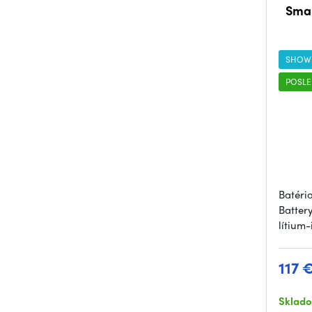
Smal
SHOW
POSLE
Batéri
Batter
lítium
117 
Sklad