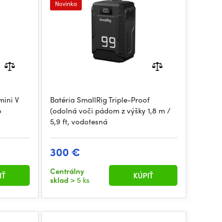
Novinka
mini V
Batéria SmallRig Triple-Proof
o
(odolná voči pádom z výšky 1,8 m /
5,9 ft, vodotesná
300 €
Centrálny
IŤ
KÚPIŤ
sklad
> 5 ks