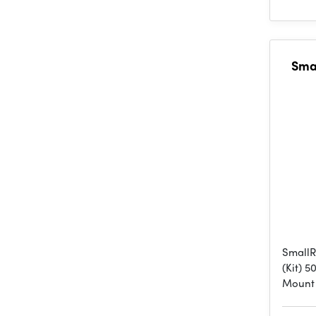
Sma
SmallR
(Kit) 
Mount 