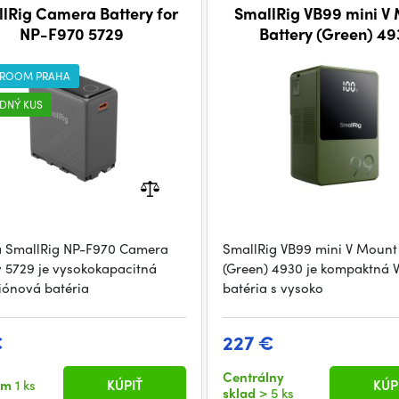
lRig Camera Battery for
SmallRig VB99 mini V
NP-F970 5729
Battery (Green) 4
ROOM PRAHA
DNÝ KUS
a SmallRig NP-F970 Camera
SmallRig VB99 mini V Mount
y 5729 je vysokokapacitná
(Green) 4930 je kompaktná 
-iónová batéria
batéria s vysoko
€
227 €
Centrálny
om
1 ks
KÚPIŤ
KÚP
sklad
> 5 ks