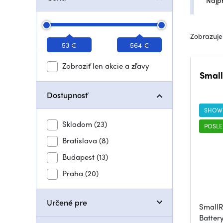
Najp
Zobrazuje
53 €
564 €
Zobraziť len akcie a zľavy
Small
Dostupnosť
SHOW
Skladom
(23)
POSLE
Bratislava
(8)
Budapest
(13)
Praha
(20)
Určené pre
SmallR
Batter