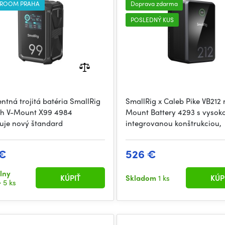
ROOM PRAHA
Doprava zdarma
POSLEDNÝ KUS
entná trojitá batéria SmallRig
SmallRig x Caleb Pike VB212 
h V-Mount X99 4984
Mount Battery 4293 s vysok
uje nový štandard
integrovanou konštrukciou,
 €
526 €
lny
KÚPIŤ
Skladom
1 ks
KÚP
 5 ks