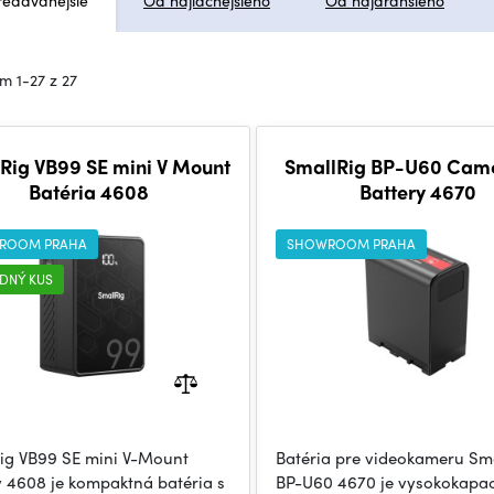
redávanejšie
Od najlacnejšieho
Od najdrahšieho
m 1-27 z 27
Rig VB99 SE mini V Mount
SmallRig BP-U60 Cam
Batéria 4608
Battery 4670
ROOM PRAHA
SHOWROOM PRAHA
DNÝ KUS
ig VB99 SE mini V-Mount
Batéria pre videokameru Sm
y 4608 je kompaktná batéria s
BP-U60 4670 je vysokokapac