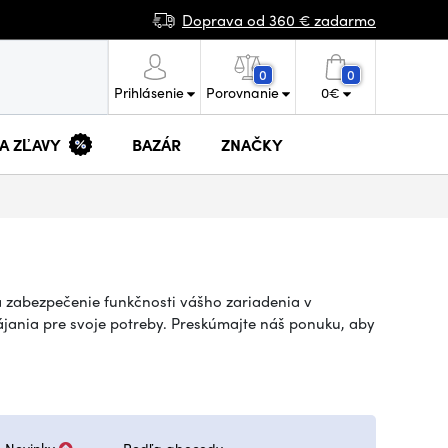
Doprava od 360 € zadarmo
0
0
Prihlásenie
Porovnanie
0
€
 A ZĽAVY
BAZÁR
ZNAČKY
a zabezpečenie funkčnosti vášho zariadenia v
jania pre svoje potreby. Preskúmajte náš ponuku, aby