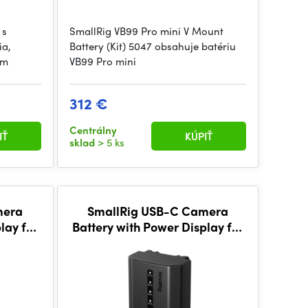
 s
SmallRig VB99 Pro mini V Mount
ia,
Battery (Kit) 5047 obsahuje batériu
ím
VB99 Pro mini
312 €
Centrálny
IŤ
KÚPIŤ
sklad
> 5 ks
mera
SmallRig USB-C Camera
lay for
Battery with Power Display for
98
Sony NP-FZ100 5297