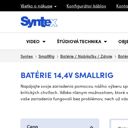
Všetko o nákupe
Konfigurátor káblov
Konta
VIDEO
ŠTÚDIOVÁ TECHNIKA
OBJ
Syntex
SmallRig
Batérie / Nabíjačky / Zdroje
Batér
BATÉRIE 14,4V SMALLRIG
Napájajte svoje zariadenia pomocou nášho výberu spoľ
kritických chvíľach. Vďaka rôznym možnostiam, ktoré 
vaše zariadenia fungovali bez problémov, nech už vá
Cena