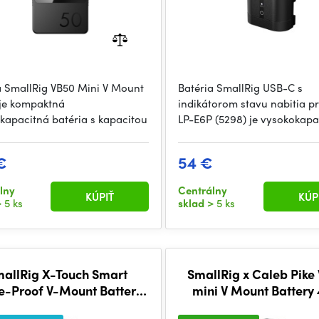
a SmallRig VB50 Mini V Mount
Batéria SmallRig USB-C s
je kompaktná
indikátorom stavu nabitia p
kapacitná batéria s kapacitou
LP-E6P (5298) je vysokokapa
€
54 €
lny
Centrálny
KÚPIŤ
KÚP
 5 ks
sklad
> 5 ks
allRig X-Touch Smart
SmallRig x Caleb Pike VB212
le-Proof V-Mount Battery
mini V Mount Battery
X99 4984