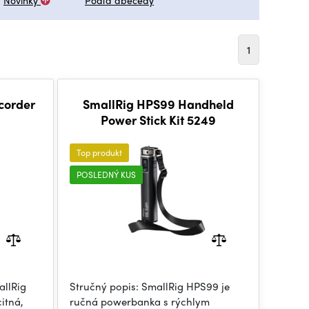
Novinky
Podľa abecedy
1
corder
SmallRig HPS99 Handheld
Power Stick Kit 5249
Top produkt
POSLEDNÝ KUS
allRig
Stručný popis: SmallRig HPS99 je
itná,
ručná powerbanka s rýchlym