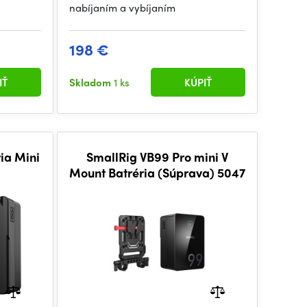
nabíjaním a vybíjaním
198 €
IŤ
Skladom
1 ks
KÚPIŤ
ia Mini
SmallRig VB99 Pro mini V
Mount Batréria (Súprava) 5047