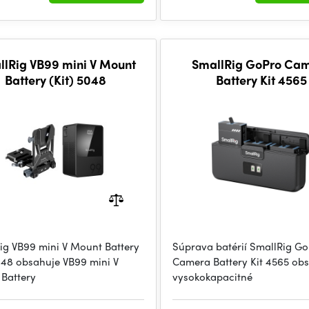
llRig VB99 mini V Mount
SmallRig GoPro Ca
Battery (Kit) 5048
Battery Kit 4565
ig VB99 mini V Mount Battery
Súprava batérií SmallRig G
5048 obsahuje VB99 mini V
Camera Battery Kit 4565 ob
Battery
vysokokapacitné