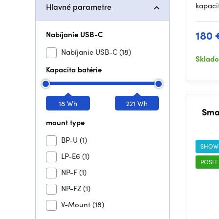
kapaci
Hlavné parametre
180 
Nabíjanie USB-C
Nabíjanie USB-C
(18)
Sklad
Kapacita batérie
18 Wh
221 Wh
Sma
mount type
BP-U
(1)
SHOW
LP-E6
(1)
POSLE
NP-F
(1)
NP-FZ
(1)
V-Mount
(18)