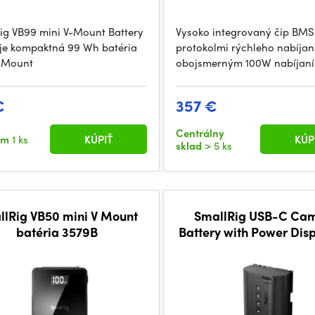
ig VB99 mini V-Mount Battery
Vysoko integrovaný čip BMS
je kompaktná 99 Wh batéria
protokolmi rýchleho nabíjan
-Mount
obojsmerným 100W nabíjan
€
357 €
Centrálny
om
1 ks
KÚPIŤ
KÚP
sklad
> 5 ks
llRig VB50 mini V Mount
SmallRig USB-C Ca
batéria 3579B
Battery with Power Disp
Canon LP-E6P 52