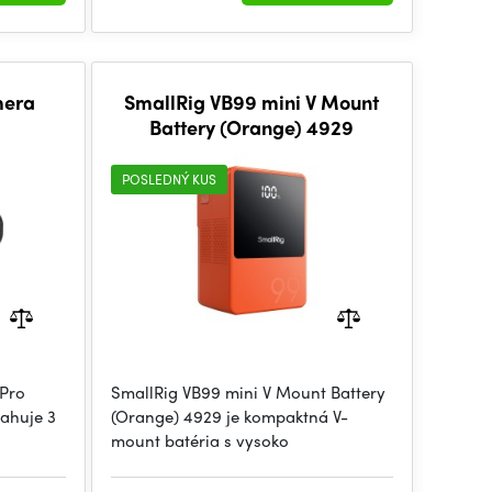
mera
SmallRig VB99 mini V Mount
Battery (Orange) 4929
POSLEDNÝ KUS
oPro
SmallRig VB99 mini V Mount Battery
sahuje 3
(Orange) 4929 je kompaktná V-
mount batéria s vysoko