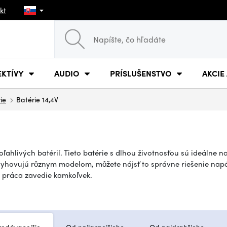
kt
EKTÍVY
AUDIO
PRÍSLUŠENSTVO
AKCIE
ie
Batérie 14,4V
ahlivých batérií. Tieto batérie s dlhou životnosťou sú ideálne n
vyhovujú rôznym modelom, môžete nájsť to správne riešenie napá
s práca zavedie kamkoľvek.