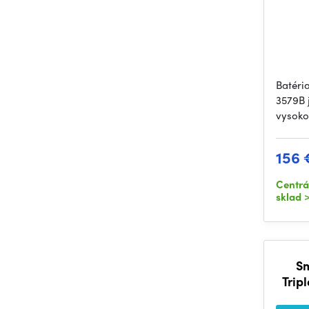
Batéri
3579B 
vysoko
156 
Centrá
sklad
>
Sm
Trip