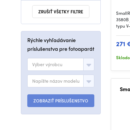
ZRUŠIŤ VŠETKY FILTRE
SmallR
3580B 
typu V
Rýchle vyhľadávanie
271 
príslušenstva pre fotoaparát
Sklad
Výber výrobcu
Napíšte názov modelu
Sma
ZOBRAZIŤ PRÍSLUŠENSTVO