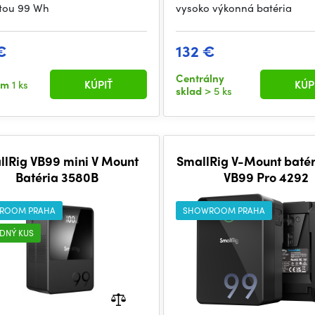
tou 99 Wh
vysoko výkonná batéria
€
132 €
Centrálny
om
1 ks
KÚPIŤ
KÚP
sklad
> 5 ks
llRig VB99 mini V Mount
SmallRig V-Mount batér
Batéria 3580B
VB99 Pro 4292
ROOM PRAHA
SHOWROOM PRAHA
DNÝ KUS