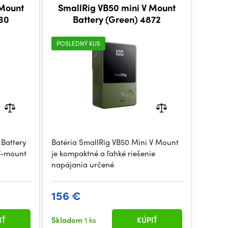
 Mount
SmallRig VB50 mini V Mount
930
Battery (Green) 4872
POSLEDNÝ KUS
 Battery
Batéria SmallRig VB50 Mini V Mount
V-mount
je kompaktné a ľahké riešenie
napájania určené
156 €
IŤ
Skladom
1 ks
KÚPIŤ