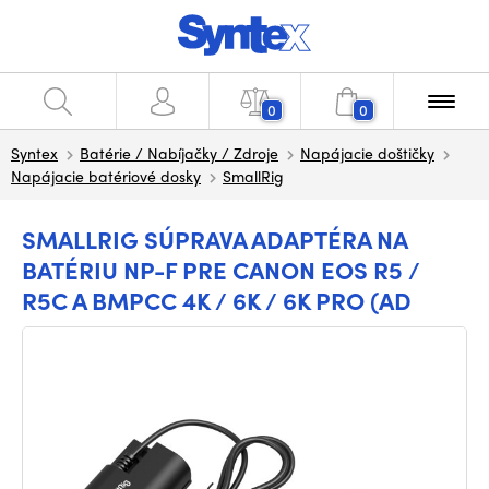
0
0
Syntex
Batérie / Nabíjačky / Zdroje
Napájacie doštičky
Napájacie batériové dosky
SmallRig
SMALLRIG SÚPRAVA ADAPTÉRA NA
BATÉRIU NP-F PRE CANON EOS R5 /
R5C A BMPCC 4K / 6K / 6K PRO (AD