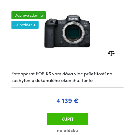
Doprava zdarma
8K rozlišenie
Fotoaparát EOS R5 vám dáva viac príležitostí na
zachytenie dokonalého okamihu. Tento
4 139 €
KÚPIŤ
na otázku