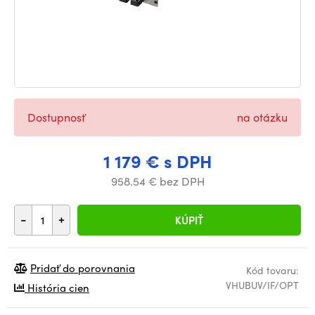
Dostupnosť
na otázku
1 179 € s DPH
958.54 € bez DPH
-
+
KÚPIŤ
Pridať do porovnania
Kód tovaru:
VHUBUV/IF/OPT
História cien