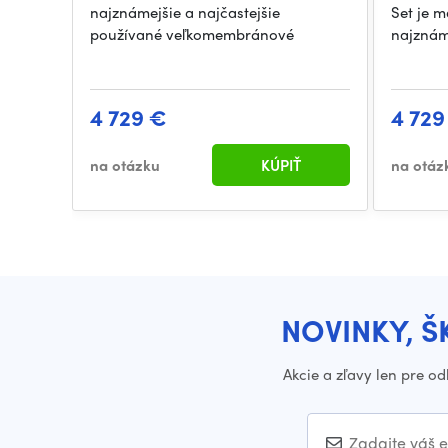
najznámejšie a najčastejšie
Set je m
používané veľkomembránové
najznám
4 729 €
4 729
na otázku
KÚPIŤ
na otáz
NOVINKY, Š
Akcie a zľavy len pre o