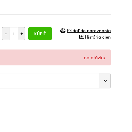
Pridať do porovnania
-
+
KÚPIŤ
História cien
na otázku