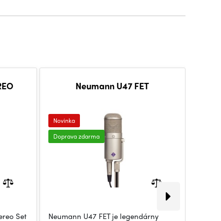
REO
Neumann U47 FET
Novinka
Novink
Doprava zdarma
Dopra
ereo Set
Neumann U47 FET je legendárny
Neuman