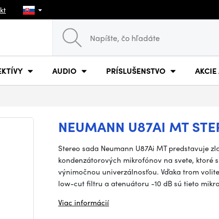
kt
EKTÍVY
AUDIO
PRÍSLUŠENSTVO
AKCIE
NEUMANN U87AI MT STE
Stereo sada Neumann U87Ai MT predstavuje z
kondenzátorových mikrofónov na svete, ktoré 
výnimočnou univerzálnosťou. Vďaka trom volit
low-cut filtru a atenuátoru -10 dB sú tieto mik
Viac informácií