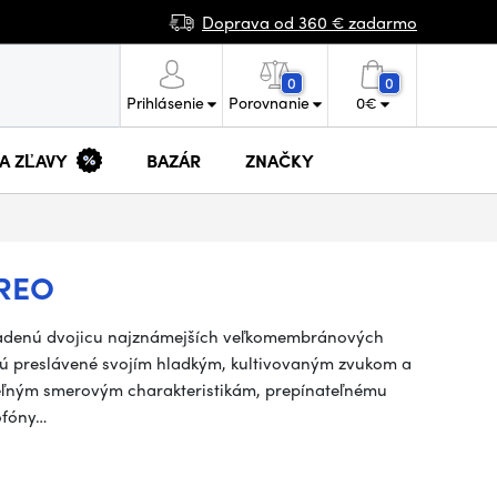
Doprava od 360 € zadarmo
0
0
Prihlásenie
Porovnanie
0
€
 A ZĽAVY
BAZÁR
ZNAČKY
REO
ladenú dvojicu najznámejších veľkomembránových
sú preslávené svojím hladkým, kultivovaným zvukom a
eľným smerovým charakteristikám, prepínateľnému
rofóny…