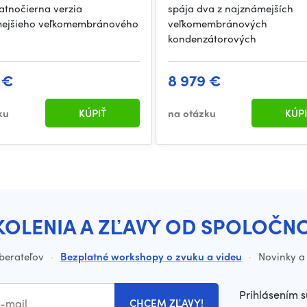
atnočierna verzia
spája dva z najznámejších
ejšieho veľkomembránového
veľkomembránových
kondenzátorových
 €
8 979 €
ku
KÚPIŤ
na otázku
KÚPI
KOLENIA A ZĽAVY OD SPOLOČN
dberateľov
·
Bezplatné workshopy o zvuku a videu
·
Novinky a 
Prihlásením s
CHCEM ZĽAVY!