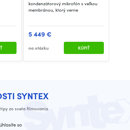
kondenzátorový mikrofón s veľkou
konden
membránou, ktorý verne
membrá
štand
5 449 €
4 60
Ť
na otázku
KÚPIŤ
na otá
OSTI SYNTEX
tipy zo sveta filmovania
úhlasíte so