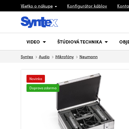
Všetko o nákupe
Konfigurátor káblov
Konta
VIDEO
ŠTÚDIOVÁ TECHNIKA
OBJ
Syntex
Audio
Mikrofóny
Neumann
Novinka
Doprava zdarma