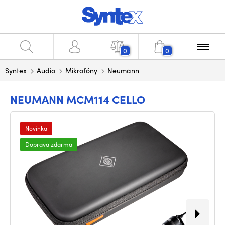
0
0
Syntex
Audio
Mikrofóny
Neumann
NEUMANN MCM114 CELLO
Novinka
Doprava zdarma