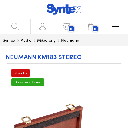
0
0
Syntex
Audio
Mikrofóny
Neumann
NEUMANN KM183 STEREO
Novinka
Doprava zdarma