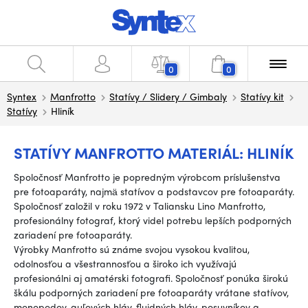
0
0
Syntex
Manfrotto
Statívy / Slidery / Gimbaly
Statívy kit
Statívy
Hliník
STATÍVY MANFROTTO MATERIÁL: HLINÍK
Spoločnosť Manfrotto je popredným výrobcom príslušenstva
pre fotoaparáty, najmä statívov a podstavcov pre fotoaparáty.
Spoločnosť založil v roku 1972 v Taliansku Lino Manfrotto,
profesionálny fotograf, ktorý videl potrebu lepších podporných
zariadení pre fotoaparáty.
Výrobky Manfrotto sú známe svojou vysokou kvalitou,
odolnosťou a všestrannosťou a široko ich využívajú
profesionálni aj amatérski fotografi. Spoločnosť ponúka širokú
škálu podporných zariadení pre fotoaparáty vrátane statívov,
monopodov, guľových hláv, fluidných hláv, posuvníkov a