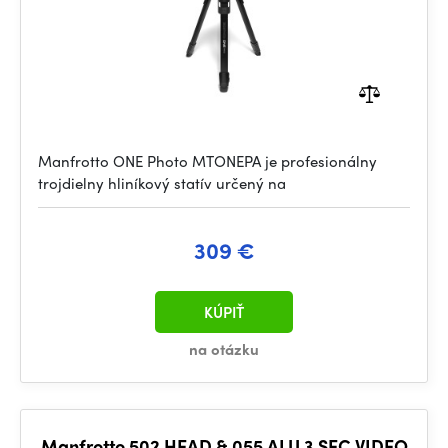
Manfrotto ONE Photo MTONEPA je profesionálny
trojdielny hliníkový statív určený na
309 €
KÚPIŤ
na otázku
Manfrotto 502 HEAD & 055 ALU 3 SEC VIDEO