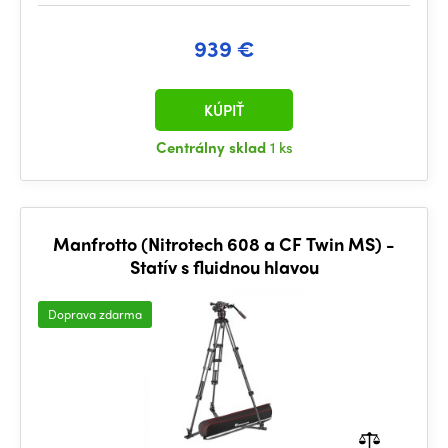
939 €
KÚPIŤ
Centrálny sklad
1 ks
Manfrotto (Nitrotech 608 a CF Twin MS) -
Statív s fluidnou hlavou
Doprava zdarma