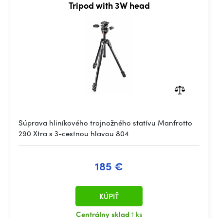
Tripod with 3W head
Súprava hliníkového trojnožného statívu Manfrotto
290 Xtra s 3-cestnou hlavou 804
185 €
KÚPIŤ
Centrálny sklad
1 ks