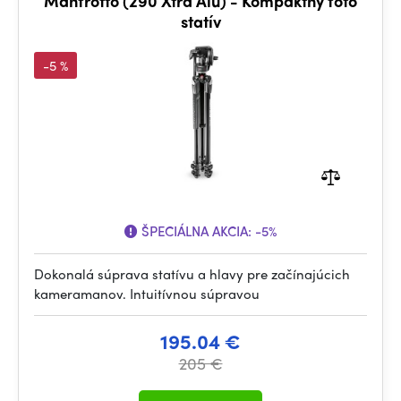
Manfrotto (290 Xtra Alu) - Kompaktný foto
statív
-5 %
ŠPECIÁLNA AKCIA:
-5%
Dokonalá súprava statívu a hlavy pre začínajúcich
kameramanov. Intuitívnou súpravou
195.04 €
205 €