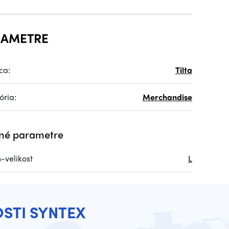
RAMETRE
ca:
Tilta
ória:
Merchandise
né parametre
-velikost
L
OSTI SYNTEX