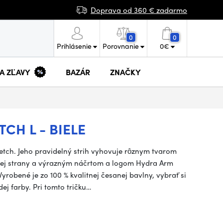
Doprava od 360 € zadarmo
0
0
Prihlásenie
Porovnanie
0
€
 A ZĽAVY
BAZÁR
ZNAČKY
CH L - BIELE
etch. Jeho pravidelný strih vyhovuje rôznym tvarom
nej strany a výrazným náčrtom a logom Hydra Arm
yrobené je zo 100 % kvalitnej česanej bavlny, vybrať si
ej farby. Pri tomto tričku…