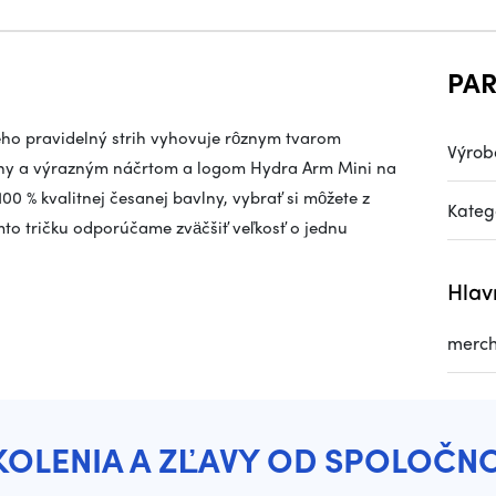
PA
Jeho pravidelný strih vyhovuje rôznym tvarom
Výrob
any a výrazným náčrtom a logom Hydra Arm Mini na
00 % kvalitnej česanej bavlny, vybrať si môžete z
Kateg
mto tričku odporúčame zväčšiť veľkosť o jednu
Hlav
merch
KOLENIA A ZĽAVY OD SPOLOČN