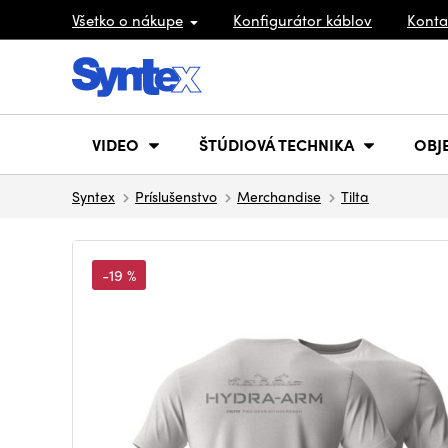
Všetko o nákupe
Konfigurátor káblov
Konta
VIDEO
ŠTÚDIOVÁ TECHNIKA
OBJ
Syntex
Príslušenstvo
Merchandise
Tilta
-19 %