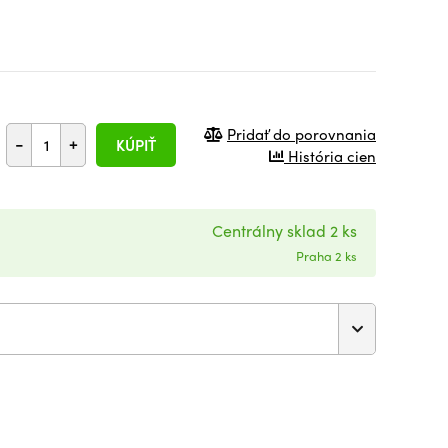
Pridať do porovnania
-
+
KÚPIŤ
História cien
Centrálny sklad 2 ks
Praha 2 ks