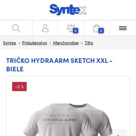
0
0
Syntex
Príslušenstvo
Merchandise
Tilta
TRIČKO HYDRA ARM SKETCH XXL -
BIELE
-5 %