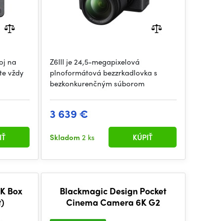
oj na
Z6III je 24,5-megapixelová
te vždy
plnoformátová bezzrkadlovka s
bezkonkurenčným súborom
3 639 €
IŤ
Skladom
2 ks
KÚPIŤ
K Box
Blackmagic Design Pocket
)
Cinema Camera 6K G2