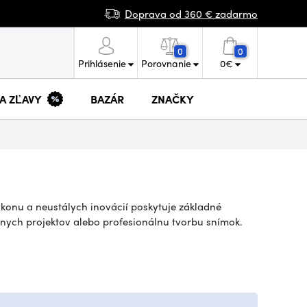
Doprava od 360 € zadarmo
0
0
Prihlásenie
Porovnanie
0
€
 A ZĽAVY
BAZÁR
ZNAČKY
ýkonu a neustálych inovácií poskytuje základné
nych projektov alebo profesionálnu tvorbu snímok.