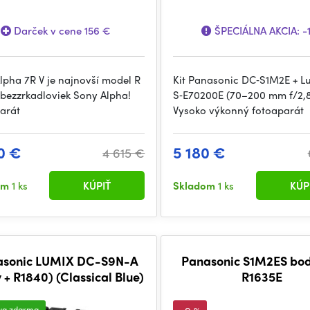
Darček v cene 156 €
ŠPECIÁLNA AKCIA:
-
lpha 7R V je najnovší model R
Kit Panasonic DC‑S1M2E + L
 bezzrkadloviek Sony Alpha!
S‑E70200E (70–200 mm f/2,8
arát
Vysoko výkonný fotoaparát
0 €
5 180 €
4 615 €
om
1 ks
KÚPIŤ
Skladom
1 ks
KÚP
asonic LUMIX DC-S9N-A
Panasonic S1M2ES bod
 + R1840) (Classical Blue)
R1635E
va zdarma