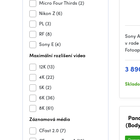
Micro Four Thirds
(2)
Nikon Z
(6)
PL
(3)
RF
(8)
Sony A
v rade
Sony E
(4)
Fotoap
Maximální rozlišení videa
12K
(13)
3 89
4K
(22)
Sklad
5K
(2)
6K
(36)
8K
(61)
Pan
Záznamová média
(Body
CFast 2.0
(7)
Dopra