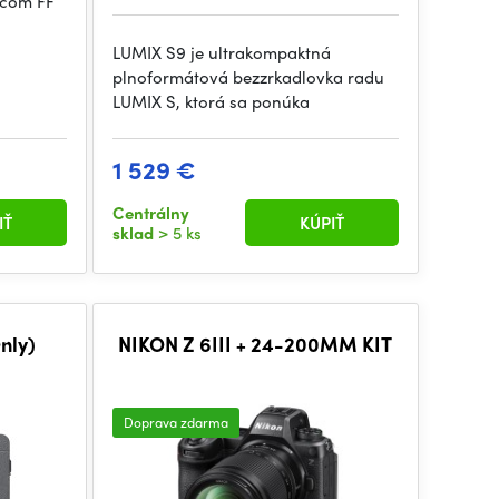
ačom FF
LUMIX S9 je ultrakompaktná
plnoformátová bezzrkadlovka radu
LUMIX S, ktorá sa ponúka
1 529 €
Centrálny
IŤ
KÚPIŤ
sklad
> 5 ks
nly)
NIKON Z 6III + 24-200MM KIT
Doprava zdarma