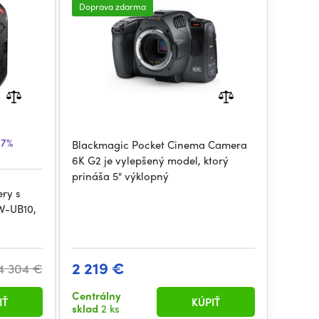
Doprava zdarma
17%
Blackmagic Pocket Cinema Camera
6K G2 je vylepšený model, ktorý
prináša 5" výklopný
ry s
W-UB10,
2 219 €
4 304 €
Centrálny
IŤ
KÚPIŤ
sklad
2 ks