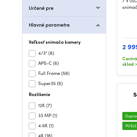
7 V (I
snímač
Určené pre
Hlavné parametre
Veľkosť snímača kamery
2 99
4/3"
(8)
Centrá
APS-C
(6)
sklad
>
Full Frame
(59)
Super35
(6)
S
Rozlíšenie
12K
(7)
33 MP
(1)
Dopra
4.6K
(1)
POSLE
4K
(18)