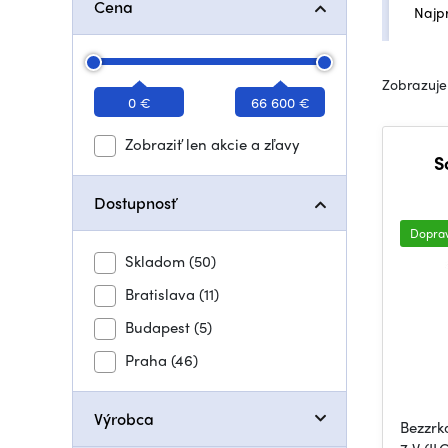
Cena
Najp
Zobrazuje
0 €
66 600 €
Zobraziť len akcie a zľavy
S
Dostupnosť
Dopra
Skladom
(50)
Bratislava
(11)
Budapest
(5)
Praha
(46)
Výrobca
Bezzrk