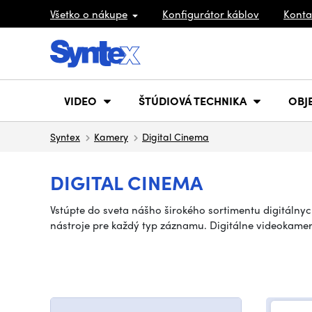
Všetko o nákupe
Konfigurátor káblov
Konta
VIDEO
ŠTÚDIOVÁ TECHNIKA
OBJ
Syntex
Kamery
Digital Cinema
DIGITAL CINEMA
Vstúpte do sveta nášho širokého sortimentu digitálnyc
nástroje pre každý typ záznamu. Digitálne videokame