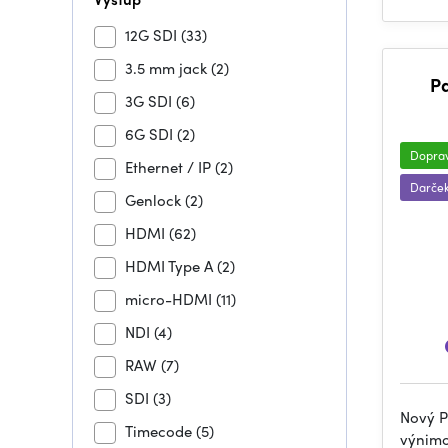
12G SDI
(33)
3.5 mm jack
(2)
P
3G SDI
(6)
6G SDI
(2)
Dopra
Ethernet / IP
(2)
Darče
Genlock
(2)
HDMI
(62)
HDMI Type A
(2)
micro-HDMI
(11)
NDI
(4)
RAW
(7)
SDI
(3)
Nový P
Timecode
(5)
výnimo