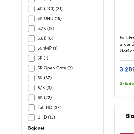
4K (DCI)
(31)
4K UHD
(15)
5.7K
(12)
Full-F
5.8K
(6)
určená
50.1MP
(1)
ktorí c
5K
(1)
3 28
5K Open Gate
(2)
6K
(37)
Sklad
8,1K
(3)
8K
(22)
Full HD
(27)
Bla
UHD
(13)
Bajonet