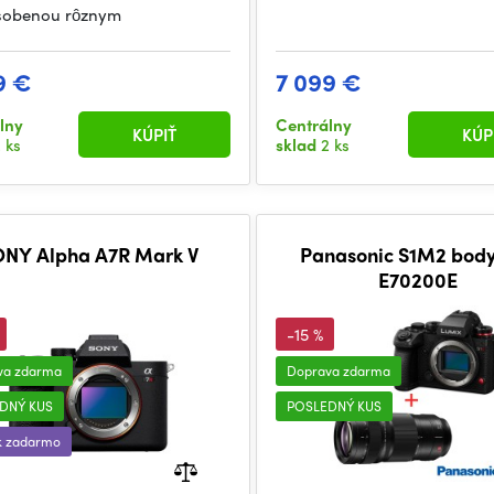
sobenou rôznym
9 €
7 099 €
lny
Centrálny
KÚPIŤ
KÚP
 ks
sklad
2 ks
ONY Alpha A7R Mark V
Panasonic S1M2 body
E70200E
-15 %
va zdarma
Doprava zdarma
DNÝ KUS
POSLEDNÝ KUS
k zadarmo