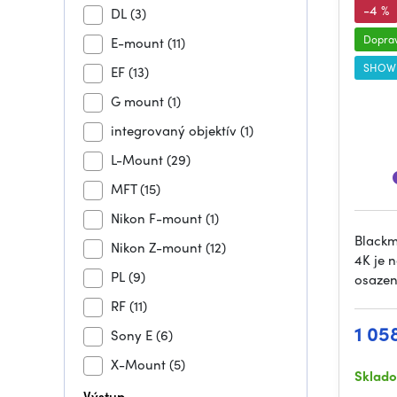
-4 %
DL
(3)
Dopra
E-mount
(11)
SHOW
EF
(13)
G mount
(1)
integrovaný objektív
(1)
L-Mount
(29)
MFT
(15)
Nikon F-mount
(1)
Blackm
Nikon Z-mount
(12)
4K je 
PL
(9)
osazen
RF
(11)
1 05
Sony E
(6)
X-Mount
(5)
Sklad
Výstup