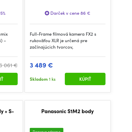
15%
Darček v cene 86 €
umix
Full-Frame filmová kamera FX2 s
) –
rukoväťou XLR je určená pre
začínajúcich tvorcov,
3 489 €
6 061 €
IŤ
Skladom
1 ks
KÚPIŤ
y + S-
Panasonic S1M2 body
Doprava zdarma