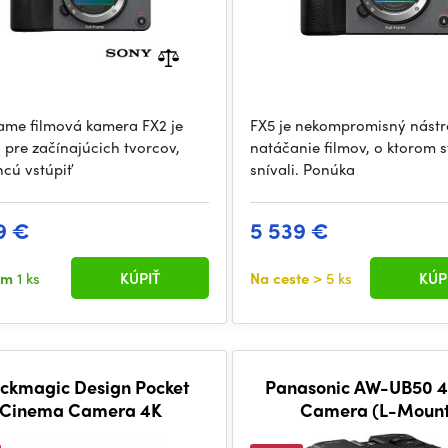
rame filmová kamera FX2 je
FX5 je nekompromisný nástr
 pre začínajúcich tvorcov,
natáčanie filmov, o ktorom s
hcú vstúpiť
snívali. Ponúka
9 €
5 539 €
om
1 ks
KÚPIŤ
Na ceste
> 5 ks
KÚP
ckmagic Design Pocket
Panasonic AW-UB50 4
Cinema Camera 4K
Camera (L-Mount