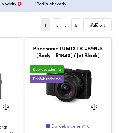
Novinky
Podľa abecedy
1
2
...
5
ďalšie
Panasonic LUMIX DC-S9N-K
(Body + R1840) (Jet Black)
Doprava zdarma
Darček zadarmo
Darček v cene 71 €
arát