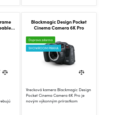
-frame
Blackmagic Design Pocket
geable
Cinema Camera 6K Pro
Doprava zdarma
SHOWROOM PRAHA
Vrecková kamera Blackmagic Design
Pocket Cinema Camera 6K Pro je
rebujú
novým výkonným prírastkom