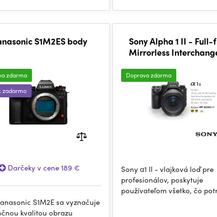
anasonic S1M2ES body
Sony Alpha 1 II - Full
Mirrorless Interchan
Lens Camera
va zdarma
Doprava zdarma
k zadarmo
Darčeky v cene 189 €
Sony α1 II - vlajková loď pre
profesionálov, poskytuje
používateľom všetko, čo pot
anasonic S1M2E sa vyznačuje
čnou kvalitou obrazu