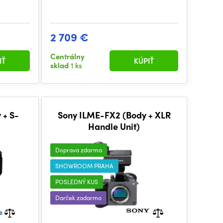
2 709 €
Centrálny
IŤ
KÚPIŤ
sklad
1 ks
 + S-
Sony ILME-FX2 (Body + XLR
Handle Unit)
Doprava zdarma
SHOWROOM PRAHA
POSLEDNÝ KUS
Darček zadarmo