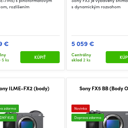
LCE-7M5) s plnoformátovým
Sony FX3 je vybavený sním
om, rozlíšením
s dynamickým rozsahom
9 €
5 059 €
lny
Centrálny
KÚPIŤ
KÚP
 5 ks
sklad
2 ks
ony ILME-FX2 (body)
Sony FX5 BB (Body O
va zdarma
Novinka
DNÝ KUS
Doprava zdarma