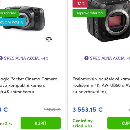
-17 %
va zdarma
Doprava zdarma
ROOM PRAHA
ŠPECIÁLNA AKCIA:
-4%
ŠPECIÁLNA AKCIA:
-
agic Pocket Cinema Camera
Prelomové viacúčelové kame
nová kompaktní kamera
rozlíšením 4K, AW-UB50 a A
á 4K snímačem s
sú navrhnuté tak,
8 €
3 553.15 €
1 106 €
Centrálny
om
2 ks
KÚPIŤ
KÚP
sklad
4 ks