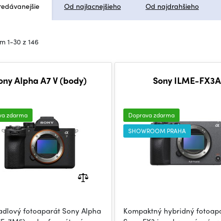
redávanejšie
Od najlacnejšieho
Od najdrahšieho
m 1-30 z 146
ony Alpha A7 V (body)
Sony ILME-FX3A
va zdarma
Doprava zdarma
SHOWROOM PRAHA
adlový fotoaparát Sony Alpha
Kompaktný hybridný fotoap