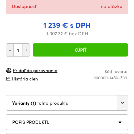
Dostupnosť
na otázku
1 239 € s DPH
1 007.32 € bez DPH
-
+
KÚPIŤ
Pridať do porovnania
Kód tovaru:
000000-1430-309
História cien
Varianty (1)
tohto produktu
POPIS PRODUKTU