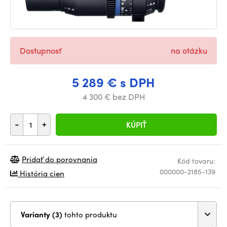
Dostupnosť
na otázku
5 289 € s DPH
4 300 € bez DPH
-
+
KÚPIŤ
Pridať do porovnania
Kód tovaru:
000000-2185-139
História cien
Varianty (3)
tohto produktu