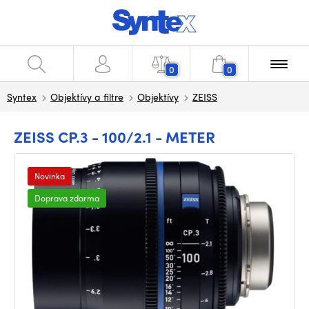
0
0
Syntex
Objektívy a filtre
Objektívy
ZEISS
ZEISS CP.3 - 100/2.1 - METER
Novinka
Doprava zdarma