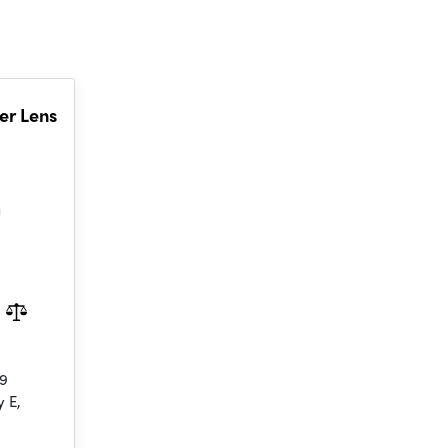
er Lens
.9
 E,