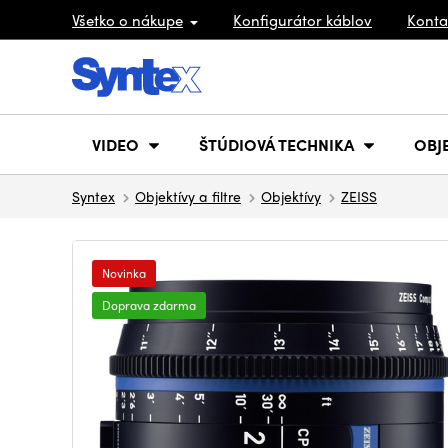
Všetko o nákupe
Konfigurátor káblov
Konta
VIDEO
ŠTÚDIOVÁ TECHNIKA
OBJ
Syntex
Objektívy a filtre
Objektívy
ZEISS
Novinka
Doprava zdarma