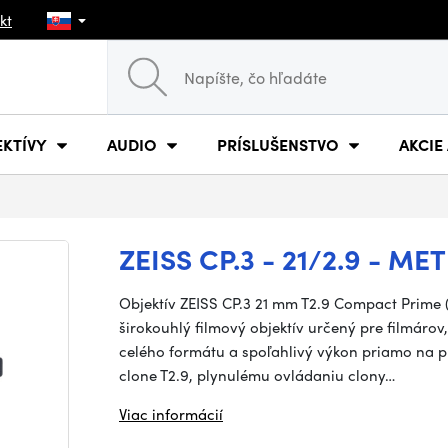
kt
EKTÍVY
AUDIO
PRÍSLUŠENSTVO
AKCIE
ZEISS CP.3 - 21/2.9 - ME
Objektív ZEISS CP.3 21 mm T2.9 Compact Prime 
širokouhlý filmový objektív určený pre filmárov
celého formátu a spoľahlivý výkon priamo na pľ
clone T2.9, plynulému ovládaniu clony…
Viac informácií