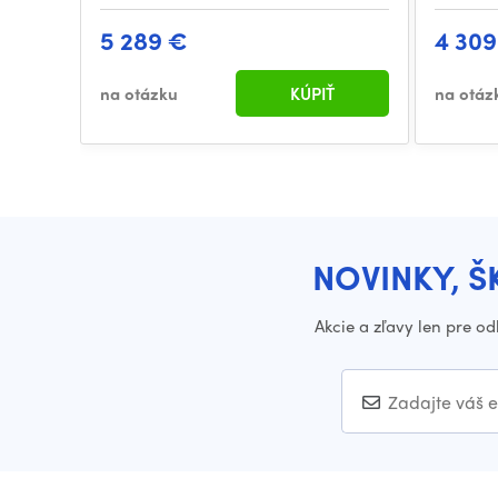
5 289 €
4 309
na otázku
KÚPIŤ
na otáz
NOVINKY, Š
Akcie a zľavy len pre o