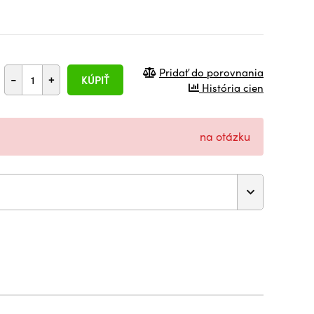
Pridať do porovnania
-
+
KÚPIŤ
História cien
na otázku