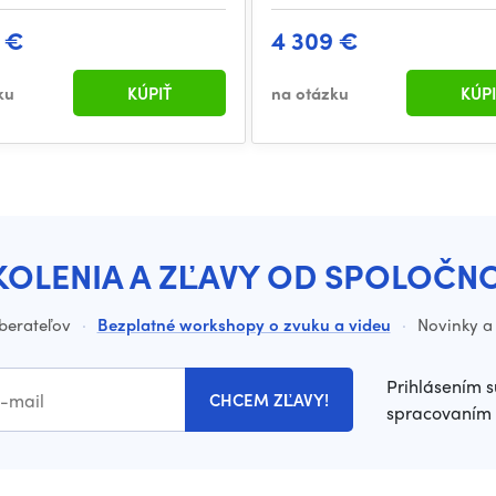
 €
4 309 €
ku
KÚPIŤ
na otázku
KÚPI
KOLENIA A ZĽAVY OD SPOLOČN
dberateľov
·
Bezplatné workshopy o zvuku a videu
·
Novinky a 
Prihlásením s
CHCEM ZĽAVY!
spracovaním 