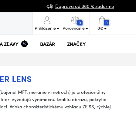
Doprava od 360 € zadarmo
0
0
Prihlásenie
Porovnanie
0
€
 A ZĽAVY
BAZÁR
ZNAČKY
TER LENS
(bajonet MFT, meranie v metroch) je profesionálny
, ktorí vyžadujú výnimočnú kvalitu obrazu, pokrytie
aci. Vďaka charakteristickému vzhľadu ZEISS, rýchlej