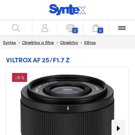
0
0
Syntex
Objektívy a filtre
Objektívy
Viltrox
VILTROX AF 25/F1.7 Z
-11 %