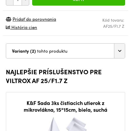
Pridať do porovnania
Kód tovaru:
AF25/F1.7 Z
História cien
Varianty (2)
tohto produktu
NAJLEPŠIE PRÍSLUŠENSTVO PRE
VILTROX AF 25/F1.7 Z
K&F Sada 3ks čistiacich utierok z
mikrovlákna, 15*15cm, biela, suchá