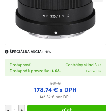
ŠPECIÁLNA AKCIA:
-11%
Dostupnosť
Centrálny sklad 3 ks
Dostupné k prevzatiu:
11. 08.
Praha 3 ks
201 €
178.74 € s DPH
145.32 € bez DPH
-
+
KÚPIŤ