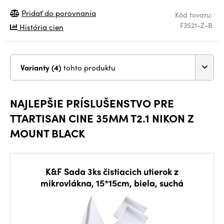
Pridať do porovnania
Kód tovaru:
F3521-Z-B
História cien
Varianty (4)
tohto produktu
NAJLEPŠIE PRÍSLUŠENSTVO PRE
TTARTISAN CINE 35MM T2.1 NIKON Z
MOUNT BLACK
K&F Sada 3ks čistiacich utierok z
mikrovlákna, 15*15cm, biela, suchá