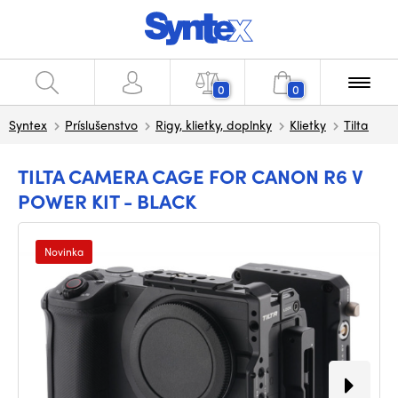
0
0
Syntex
Príslušenstvo
Rigy, klietky, doplnky
Klietky
Tilta
TILTA CAMERA CAGE FOR CANON R6 V
POWER KIT - BLACK
Novinka