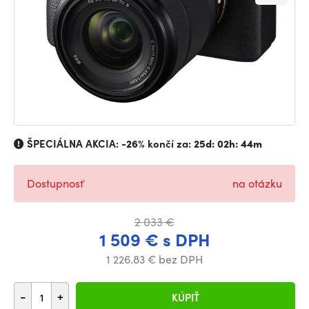
ŠPECIÁLNA AKCIA:
-26%
končí za:
25d: 02h: 44m
Dostupnosť
na otázku
2 033 €
1 509 € s DPH
1 226.83 € bez DPH
-
+
KÚPIŤ