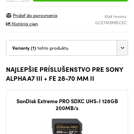
Pridať do porovnania
Kód tovaru:
ILCE7M3MB.CEC
História cien
Varianty (1)
tohto produktu
NAJLEPŠIE PRÍSLUŠENSTVO PRE SONY
ALPHA A7 III + FE 28-70 MM II
SanDisk Extreme PRO SDXC UHS-I 128GB
200MB/s