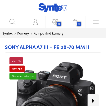
0
0
Syntex
Kamery
Kompaktné kamery
SONY ALPHA A7 III + FE 28-70 MM II
-26 %
Novinka
Doprava zdarma