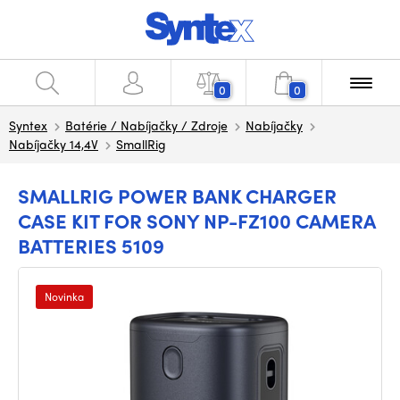
0
0
Syntex
Batérie / Nabíjačky / Zdroje
Nabíjačky
Nabíjačky 14,4V
SmallRig
SMALLRIG POWER BANK CHARGER
CASE KIT FOR SONY NP-FZ100 CAMERA
BATTERIES 5109
Novinka