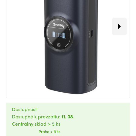
Dostupnosť
Dostupné k prevzatiu:
11. 08.
Centrálny sklad > 5 ks
Praha > 5 ks