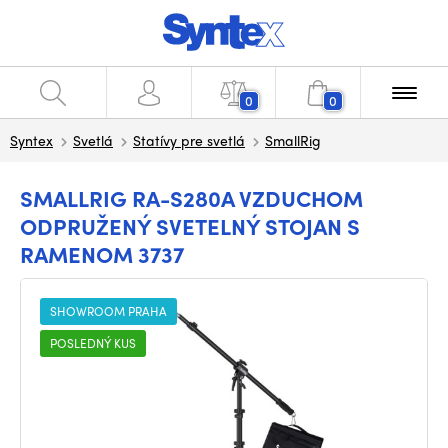
0
0
Syntex
Svetlá
Statívy pre svetlá
SmallRig
SMALLRIG RA-S280A VZDUCHOM
ODPRUŽENÝ SVETELNÝ STOJAN S
RAMENOM 3737
SHOWROOM PRAHA
POSLEDNÝ KUS