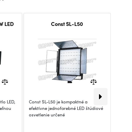
W LED
Const SL-L50
CON
tlo LED,
Const SL-L50 je kompaktné a
SL-L80
teľnou
efektívne jednofarebné LED štúdiové
štúdiov
osvetlenie určené
nastav