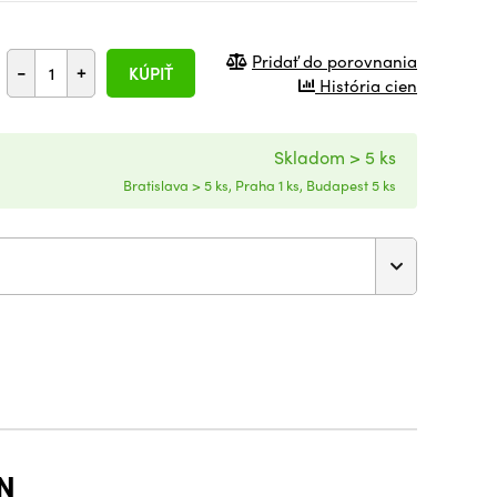
Pridať do porovnania
-
+
KÚPIŤ
História cien
Skladom > 5 ks
Bratislava > 5 ks, Praha 1 ks, Budapest 5 ks
N