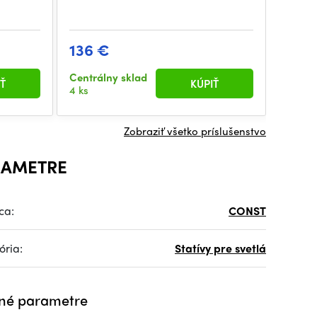
136 €
355 
Centrálny sklad
Centrá
Ť
KÚPIŤ
4 ks
3 ks
Zobraziť všetko príslušenstvo
RAMETRE
ca:
CONST
ória:
Statívy pre svetlá
né parametre