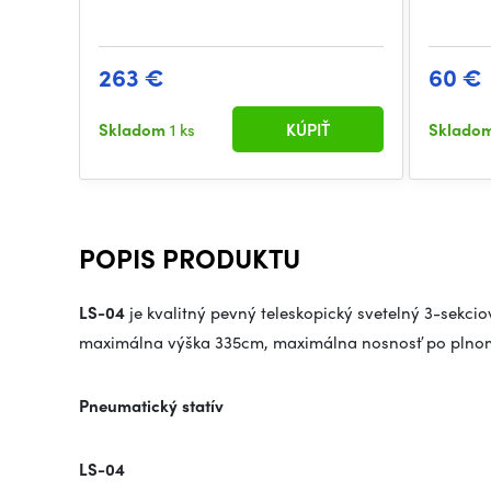
263 €
60 €
Skladom
1 ks
KÚPIŤ
Sklado
POPIS PRODUKTU
LS-04
je kvalitný pevný teleskopický svetelný 3-sekc
maximálna výška 335cm, maximálna nosnosť po plnom 
Pneumatický statív
LS-04