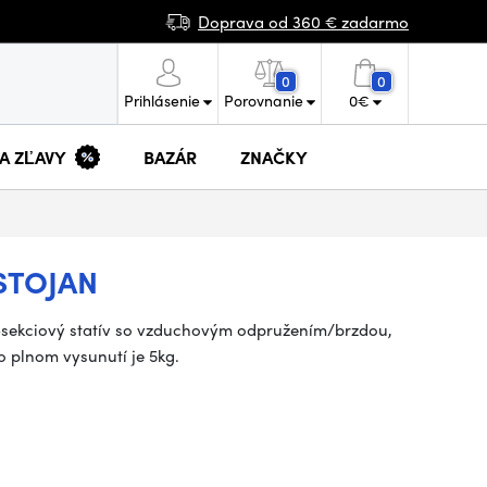
Doprava od 360 € zadarmo
0
0
Prihlásenie
Porovnanie
0
€
 A ZĽAVY
BAZÁR
ZNAČKY
STOJAN
 3-sekciový statív so vzduchovým odpružením/brzdou,
 plnom vysunutí je 5kg.