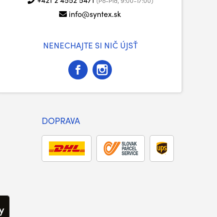
(Po-Pia, 9:00-17:00)
info@syntex.sk
NENECHAJTE SI NIČ ÚJSŤ
DOPRAVA