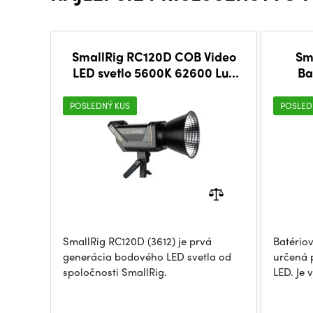
SmallRig RC120D COB Video
Sm
LED svetlo 5600K 62600 Lux
Ba
(3612)
POSLEDNÝ KUS
POSLED
SmallRig RC120D (3612) je prvá
Batério
generácia bodového LED svetla od
určená 
spoločnosti SmallRig.
LED. Je