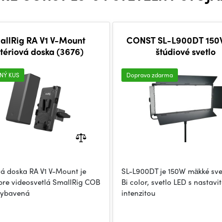
allRig RA V1 V-Mount
CONST SL-L900DT 150
tériová doska (3676)
štúdiové svetlo
NÝ KUS
Doprava zdarma
vá doska RA V1 V-Mount je
SL-L900DT je 150W mäkké sve
pre videosvetlá SmallRig COB
Bi color, svetlo LED s nastavi
 vybavená
intenzitou