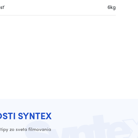
sť
6kg
OSTI SYNTEX
tipy zo sveta filmovania