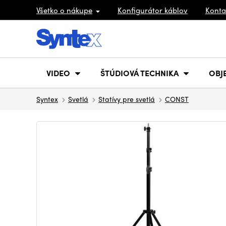
Všetko o nákupe
Konfigurátor káblov
Konta
VIDEO
ŠTÚDIOVÁ TECHNIKA
OBJ
Syntex
Svetlá
Statívy pre svetlá
CONST