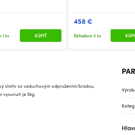
458 €
m
1 ks
KÚPIŤ
Skladom
5 ks
KÚPI
PA
iový statív so vzduchovým odpružením/brzdou,
Výrob
vysunutí je 5kg.
Kateg
Hlav