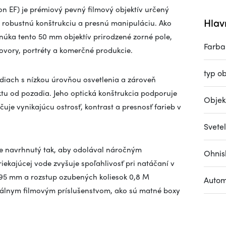
n EF) je prémiový pevný filmový objektív určený
Hlav
u, robustnú konštrukciu a presnú manipuláciu. Ako
núka tento 50 mm objektív prirodzené zorné pole,
Farba
ovory, portréty a komerčné produkcie.
typ ob
rediach s nízkou úrovňou osvetlenia a zároveň
ktu od pozadia. Jeho optická konštrukcia podporuje
Objek
je vynikajúcu ostrosť, kontrast a presnosť farieb v
Svetel
je navrhnutý tak, aby odolával náročným
Ohnis
kajúcej vode zvyšuje spoľahlivosť pri natáčaní v
r 95 mm a rozstup ozubených koliesok 0,8 M
Autom
nálnym filmovým príslušenstvom, ako sú matné boxy