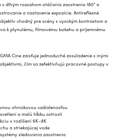
 s dlhým rozsahom otáčania zaostrenia 180° a
trovanie a nastavenie expozície. Antireflexné
 objektív vhodný pre scény s vysokým kontrastom a
pieva k plynulému, filmovému bokehu a príjemnému
IGMA Cine zaisťuje jednoduché zosúladenie s inými
objektívmi, čím sa zefektívňujú pracovné postupy v
evnou ohniskovou vzdialenosťou
svetlení a malú hĺbku ostrosti
ciu v rozlíšení 6K–8K
chu a striekajúcej vode
 systémy sledovania zaostrenia