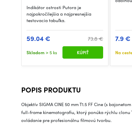
odolno
Indikátor ostrosti Putora je
najpokročilejšia a najpresnejšia
testovacia tabuľka.
59.04 €
7.9 €
73.8 €
Skladom
> 5 ks
KÚPIŤ
Na cest
POPIS PRODUKTU
Objektív SIGMA CINE 50 mm T1.5 FF Cine (s bajonetom
full-frame kinematografiu, ktorý ponúka rýchlu clonu
ovládanie pre profesionálnu filmovú tvorbu.