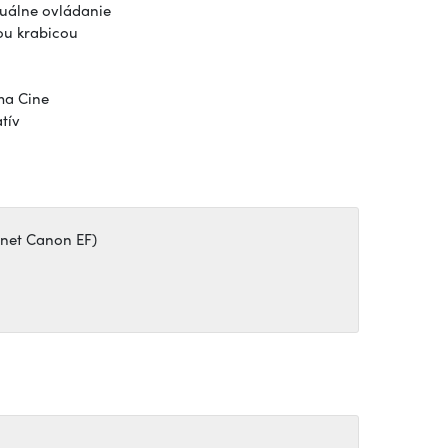
nuálne ovládanie
ou krabicou
ma Cine
tív
onet Canon EF)