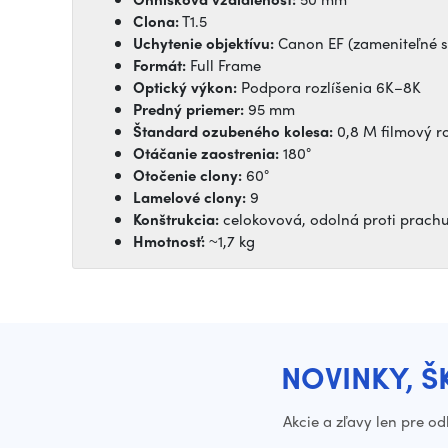
Clona:
T1.5
Uchytenie objektívu:
Canon EF (zameniteľné s
Formát:
Full Frame
Optický výkon:
Podpora rozlíšenia 6K–8K
Predný priemer:
95 mm
Štandard ozubeného kolesa:
0,8 M filmový r
Otáčanie zaostrenia:
180°
Otočenie clony:
60°
Lamelové clony:
9
Konštrukcia:
celokovová, odolná proti prachu
Hmotnosť:
~1,7 kg
NOVINKY, Š
Akcie a zľavy len pre o