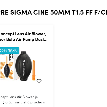
PRE SIGMA CINE 50MM T1.5 FF F/
oncept Lens Air Blower,
er Bulb Air Pump Dust
wer Cleaner, with Long
Nozzle for Cell
OOM PRAHA
cept Lens Air Blower je
ný a účinný čistič prachu s