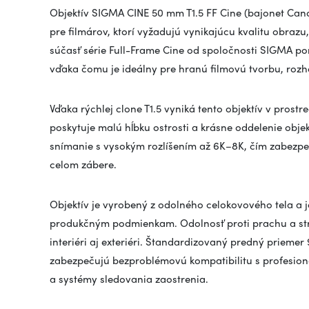
Objektív SIGMA CINE 50 mm T1.5 FF Cine (bajonet Cano
pre filmárov, ktorí vyžadujú vynikajúcu kvalitu obraz
súčasť série Full-Frame Cine od spoločnosti SIGMA po
vďaka čomu je ideálny pre hranú filmovú tvorbu, rozh
Vďaka rýchlej clone T1.5 vyniká tento objektív v prost
poskytuje malú hĺbku ostrosti a krásne oddelenie obje
snímanie s vysokým rozlíšením až 6K–8K, čím zabezpeču
celom zábere.
Objektív je vyrobený z odolného celokovového tela a 
produkčným podmienkam. Odolnosť proti prachu a strie
interiéri aj exteriéri. Štandardizovaný predný prieme
zabezpečujú bezproblémovú kompatibilitu s profesio
a systémy sledovania zaostrenia.