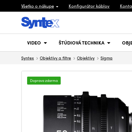
Všetko o nákupe
Konfigurátor káblov
Konta
VIDEO
ŠTÚDIOVÁ TECHNIKA
OBJ
Syntex
Objektívy a filtre
Objektívy
Sigma
Doprava zdarma