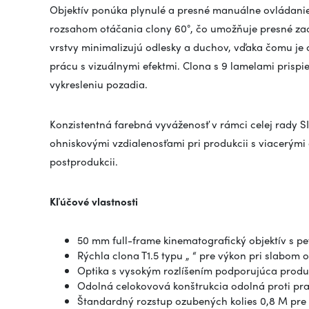
Objektív ponúka plynulé a presné manuálne ovládanie
rozsahom otáčania clony 60°, čo umožňuje presné zaos
vrstvy minimalizujú odlesky a duchov, vďaka čomu je
prácu s vizuálnymi efektmi. Clona s 9 lamelami pris
vykresleniu pozadia.
Konzistentná farebná vyváženosť v rámci celej rady S
ohniskovými vzdialenosťami pri produkcii s viacerými 
postprodukcii.
Kľúčové vlastnosti
50 mm full-frame kinematografický objektív s p
Rýchla clona T1.5 typu „
“ pre výkon pri slabom o
Optika s vysokým rozlíšením podporujúca produk
Odolná celokovová konštrukcia odolná proti pra
Štandardný rozstup ozubených kolies 0,8 M pre