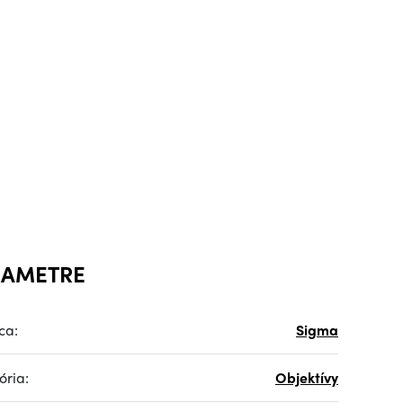
RAMETRE
ca:
Sigma
ória:
Objektívy