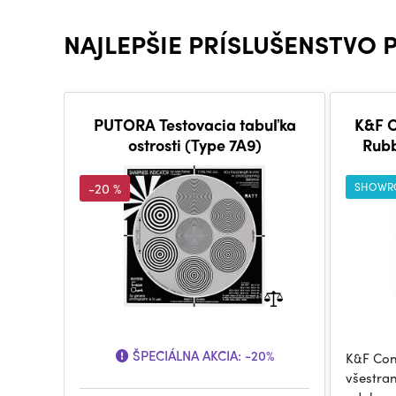
NAJLEPŠIE PRÍSLUŠENSTVO 
PUTORA Testovacia tabuľka
K&F C
ostrosti (Type 7A9)
Rubb
Blo
-20 %
SHOWR
ŠPECIÁLNA AKCIA:
-20%
K&F Con
všestran