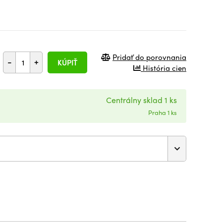
Pridať do porovnania
-
+
KÚPIŤ
História cien
Centrálny sklad 1 ks
Praha 1 ks