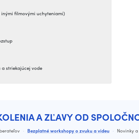
 inými filmovými uchyteniami)
ozstup
 a striekajúcej vode
KOLENIA A ZĽAVY OD SPOLOČN
dberateľov
·
Bezplatné workshopy o zvuku a videu
·
Novinky a 