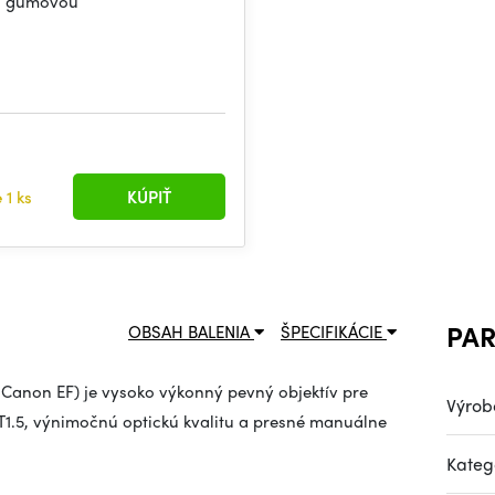
u gumovou
e
1 ks
KÚPIŤ
PA
OBSAH BALENIA
ŠPECIFIKÁCIE
 Canon EF) je vysoko výkonný pevný objektív pre
Výrob
 T1.5, výnimočnú optickú kvalitu a presné manuálne
Kateg