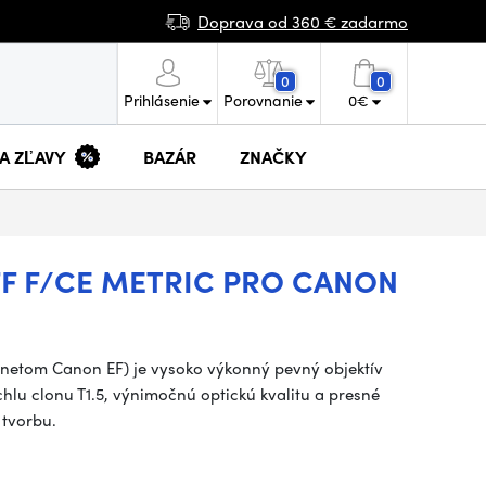
Doprava od 360 € zadarmo
0
0
Prihlásenie
Porovnanie
0
€
 A ZĽAVY
BAZÁR
ZNAČKY
FF F/CE METRIC PRO CANON
onetom Canon EF) je vysoko výkonný pevný objektív
hlu clonu T1.5, výnimočnú optickú kvalitu a presné
 tvorbu.