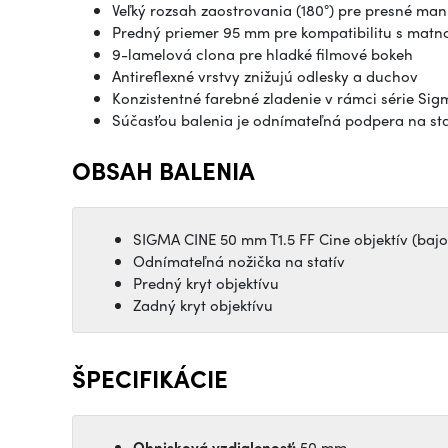
Veľký rozsah zaostrovania (180°) pre presné ma
Predný priemer 95 mm pre kompatibilitu s matn
9-lamelová clona pre hladké filmové bokeh
Antireflexné vrstvy znižujú odlesky a duchov
Konzistentné farebné zladenie v rámci série Sig
Súčasťou balenia je odnímateľná podpera na sta
OBSAH BALENIA
SIGMA CINE 50 mm T1.5 FF Cine objektív (baj
Odnímateľná nožička na statív
Predný kryt objektívu
Zadný kryt objektívu
ŠPECIFIKÁCIE
Ohnisková vzdialenosť:
50 mm