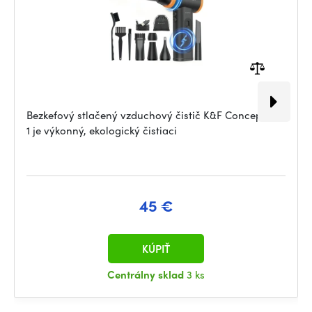
Bezkefový stlačený vzduchový čistič K&F Concept 12 v
1 je výkonný, ekologický čistiaci
45 €
KÚPIŤ
Centrálny sklad
3 ks