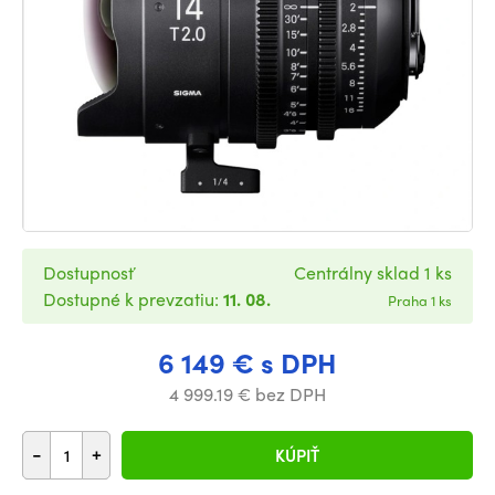
Dostupnosť
Centrálny sklad 1 ks
Dostupné k prevzatiu:
11. 08.
Praha 1 ks
6 149 € s DPH
4 999.19 € bez DPH
-
+
KÚPIŤ