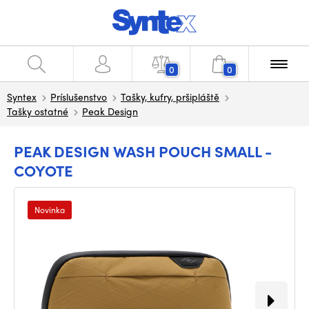
0
0
Syntex
Príslušenstvo
Tašky, kufry, pršipláště
Tašky ostatné
Peak Design
PEAK DESIGN WASH POUCH SMALL -
COYOTE
Novinka