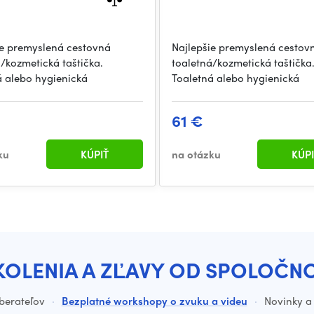
ie premyslená cestovná
Najlepšie premyslená cestov
/kozmetická taštička.
toaletná/kozmetická taštička
á alebo hygienická
Toaletná alebo hygienická
61 €
ku
KÚPIŤ
na otázku
KÚPI
KOLENIA A ZĽAVY OD SPOLOČN
dberateľov
·
Bezplatné workshopy o zvuku a videu
·
Novinky a 