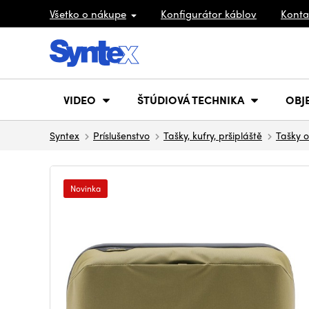
Všetko o nákupe
Konfigurátor káblov
Konta
VIDEO
ŠTÚDIOVÁ TECHNIKA
OBJ
Syntex
Príslušenstvo
Tašky, kufry, pršipláště
Tašky o
Novinka