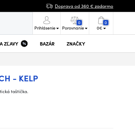
Doprava od 360 € zadarmo
0
0
Prihlásenie
Porovnanie
0
€
 A ZĽAVY
BAZÁR
ZNAČKY
CH - KELP
ická taštička.