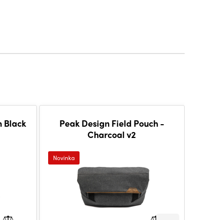
 Black
Peak Design Field Pouch -
Pea
Charcoal v2
Novinka
Novink