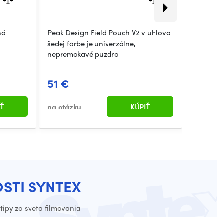
ná
Peak Design Field Pouch V2 v uhlovo
Najlep
.
šedej farbe je univerzálne,
toalet
nepremokavé puzdro
Toalet
51 €
61 €
Ť
na otázku
KÚPIŤ
na otá
OSTI SYNTEX
tipy zo sveta filmovania