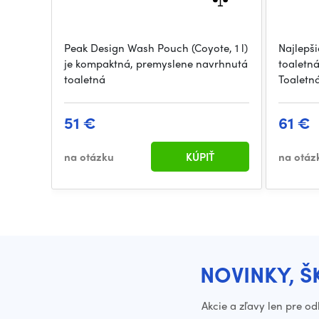
Peak Design Wash Pouch (Coyote, 1 l)
Najlepš
je kompaktná, premyslene navrhnutá
toaletná
toaletná
Toaletn
51 €
61 €
na otázku
KÚPIŤ
na otáz
NOVINKY, Š
Akcie a zľavy len pre o