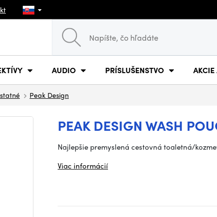
kt
EKTÍVY
AUDIO
PRÍSLUŠENSTVO
AKCIE
statné
Peak Design
PEAK DESIGN WASH POU
Najlepšie premyslená cestovná toaletná/kozmet
Viac informácií