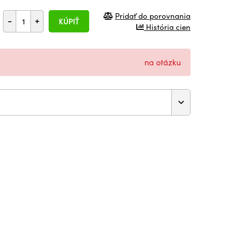
Pridať do porovnania
-
+
KÚPIŤ
História cien
na otázku