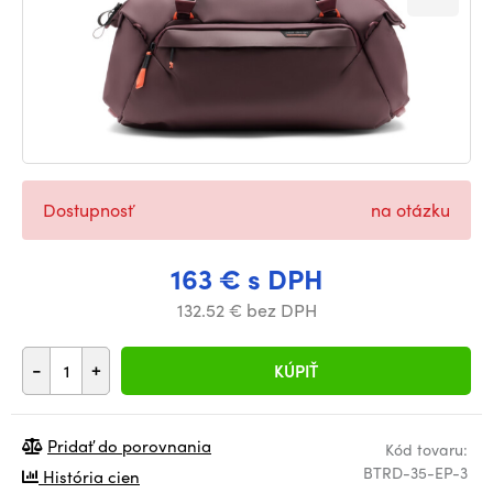
Dostupnosť
na otázku
163 € s DPH
132.52 € bez DPH
-
+
KÚPIŤ
Pridať do porovnania
Kód tovaru:
BTRD-35-EP-3
História cien