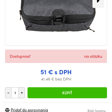
Dostupnosť
na otázku
51 € s DPH
41.46 € bez DPH
-
+
KÚPIŤ
Pridať do porovnania
Kód tovaru: