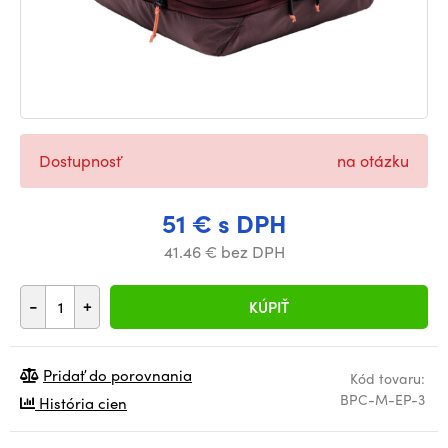
Dostupnosť
na otázku
51 € s DPH
41.46 € bez DPH
-
+
KÚPIŤ
Pridať do porovnania
Kód tovaru:
BPC-M-EP-3
História cien