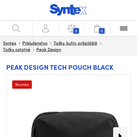
0
0
Syntex
Príslušenstvo
Tašky, kufry, pršipláště
Tašky ostatné
Peak Design
PEAK DESIGN TECH POUCH BLACK
Novinka