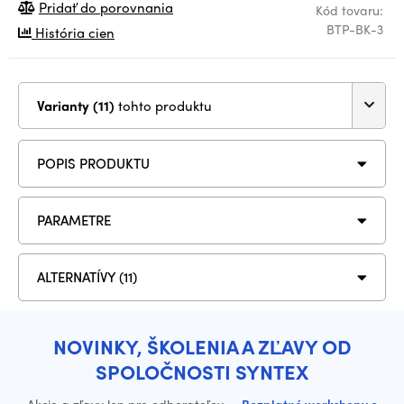
Pridať do porovnania
Kód tovaru:
BTP-BK-3
História cien
Varianty (11)
tohto produktu
POPIS PRODUKTU
PARAMETRE
ALTERNATÍVY (11)
NOVINKY, ŠKOLENIA A ZĽAVY OD
SPOLOČNOSTI SYNTEX
Akcie a zľavy len pre odberateľov
·
Bezplatné workshopy o