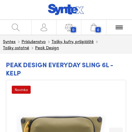
0
0
Syntex
Príslušenstvo
Tašky, kufry, pršipláště
Tašky ostatné
Peak Design
PEAK DESIGN EVERYDAY SLING 6L -
KELP
Novinka