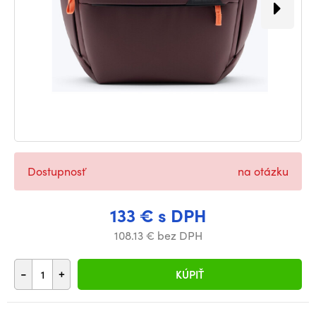
Dostupnosť
na otázku
133 € s DPH
108.13 € bez DPH
-
+
KÚPIŤ