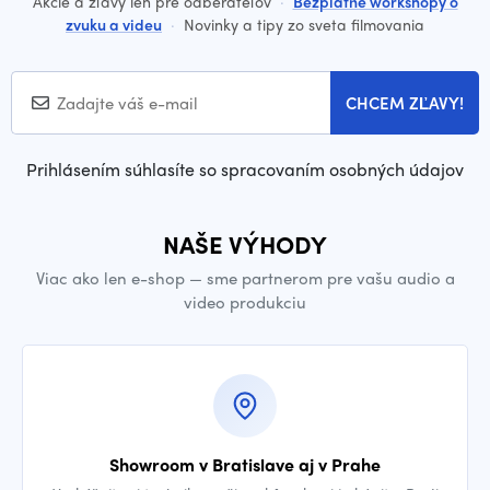
Akcie a zľavy len pre odberateľov
·
Bezplatné workshopy o
zvuku a videu
·
Novinky a tipy zo sveta filmovania
CHCEM ZĽAVY!
Prihlásením súhlasíte so spracovaním osobných údajov
NAŠE VÝHODY
Viac ako len e-shop — sme partnerom pre vašu audio a
video produkciu
Showroom v Bratislave aj v Prahe