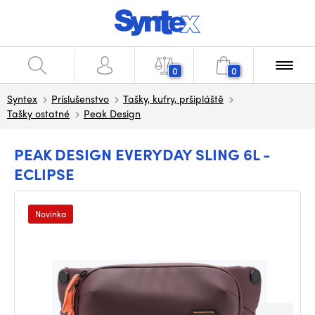
0
0
Syntex
Príslušenstvo
Tašky, kufry, pršipláště
Tašky ostatné
Peak Design
PEAK DESIGN EVERYDAY SLING 6L -
ECLIPSE
Novinka