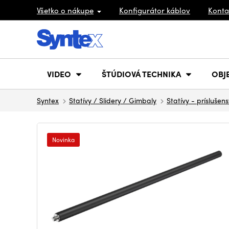
Všetko o nákupe
Konfigurátor káblov
Konta
VIDEO
ŠTÚDIOVÁ TECHNIKA
OBJ
Syntex
Statívy / Slidery / Gimbaly
Statívy - príslušen
Novinka