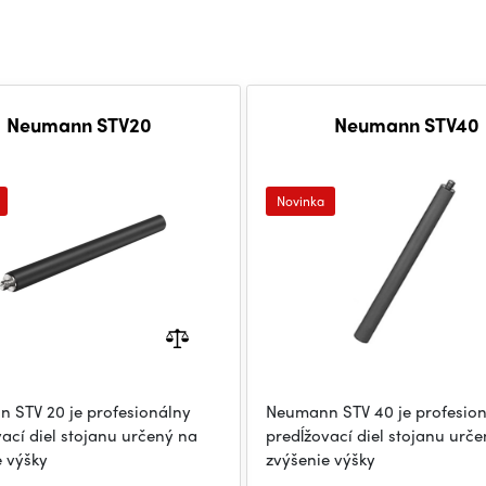
Neumann STV20
Neumann STV40
Novinka
 STV 20 je profesionálny
Neumann STV 40 je profesio
ací diel stojanu určený na
predĺžovací diel stojanu urč
e výšky
zvýšenie výšky