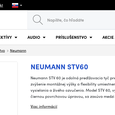
kt
EKTÍVY
AUDIO
PRÍSLUŠENSTVO
AKCIE
stvo
Neumann
NEUMANN STV60
Neumann STV 60 je odolná predlžovacia tyč pr
zvýšenie montážnej výšky a flexibility umiestn
vysielania a živého ozvučenia. Model STV 60, 
čiernou povrchovou úpravou, sa zasúva medzi
Viac informácií