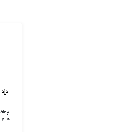
nálny
ený na