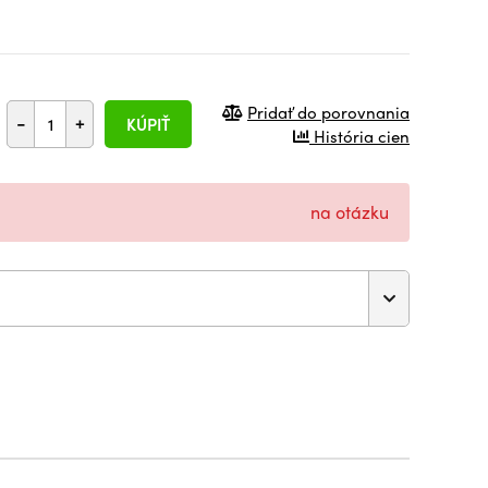
Pridať do porovnania
-
+
KÚPIŤ
História cien
na otázku