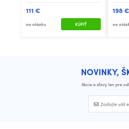
111 €
198 
na otázku
KÚPIŤ
na otáz
NOVINKY, Š
Akcie a zľavy len pre o