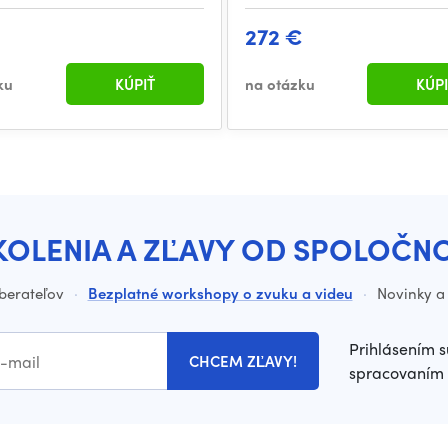
€
272 €
ku
KÚPIŤ
na otázku
KÚPI
KOLENIA A ZĽAVY OD SPOLOČN
dberateľov
·
Bezplatné workshopy o zvuku a videu
·
Novinky a 
Prihlásením s
CHCEM ZĽAVY!
spracovaním 