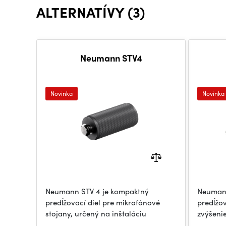
ALTERNATÍVY (3)
Neumann STV4
Novinka
Novinka
Neumann STV 4 je kompaktný
Neumann
predĺžovací diel pre mikrofónové
predĺžov
stojany, určený na inštaláciu
zvýšeni