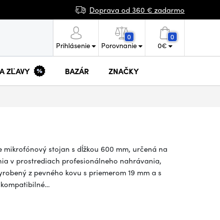
Doprava od 360 € zadarmo
0
0
Prihlásenie
Porovnanie
0
€
 A ZĽAVY
BAZÁR
ZNAČKY
e mikrofónový stojan s dĺžkou 600 mm, určená na
enia v prostrediach profesionálneho nahrávania,
vyrobený z pevného kovu s priemerom 19 mm a s
 kompatibilné…