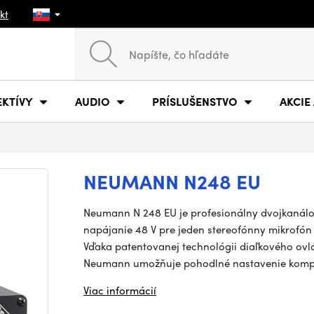
kt
EKTÍVY
AUDIO
PRÍSLUŠENSTVO
AKCIE
NEUMANN N248 EU
Neumann N 248 EU je profesionálny dvojkanálo
napájanie 48 V pre jeden stereofónny mikrofó
Vďaka patentovanej technológii diaľkového ovl
Neumann umožňuje pohodlné nastavenie komp
Viac informácií