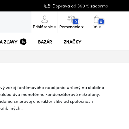
Doprava od 360 € zadarmo
0
0
Prihlásenie
Porovnanie
0
€
 A ZĽAVY
BAZÁR
ZNAČKY
vý zdroj fantómového napájania určený na stabilné
n alebo dva monofónne kondenzátorové mikrofóny.
ádania smerovej charakteristiky od spoločnosti
atibilných…