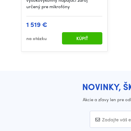
vysokovýkonný napájací zdroj
určený pre mikrofóny
1 519 €
na otázku
KÚPIŤ
NOVINKY, Š
Akcie a zľavy len pre o