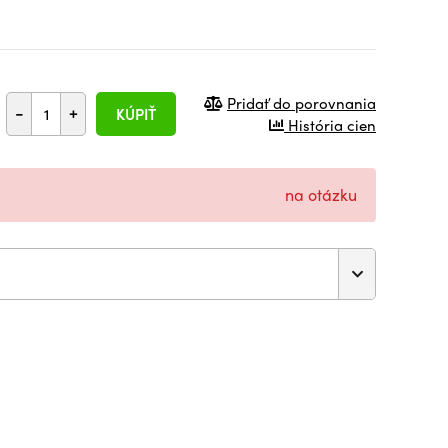
Pridať do porovnania
-
+
KÚPIŤ
História cien
na otázku