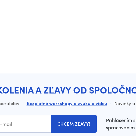
KOLENIA A ZĽAVY OD SPOLOČN
dberateľov
·
Bezplatné workshopy o zvuku a videu
·
Novinky a 
Prihlásením s
CHCEM ZĽAVY!
spracovaním 