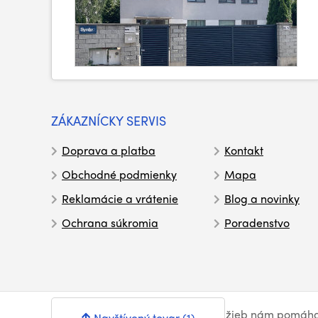
ZÁKAZNÍCKY SERVIS
Doprava a platba
Kontakt
Obchodné podmienky
Mapa
Reklamácie a vrátenie
Blog a novinky
Ochrana súkromia
Poradenstvo
© Syntex 2026
. Pri poskytovaní služieb nám pomáh
Navštívený tovar (1)