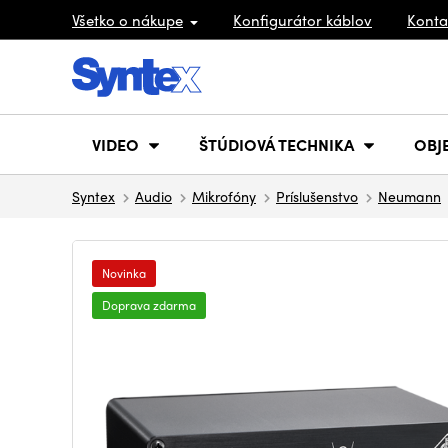
Všetko o nákupe
Konfigurátor káblov
Konta
VIDEO
ŠTÚDIOVÁ TECHNIKA
OBJ
Syntex
Audio
Mikrofóny
Príslušenstvo
Neumann
Novinka
Doprava zdarma