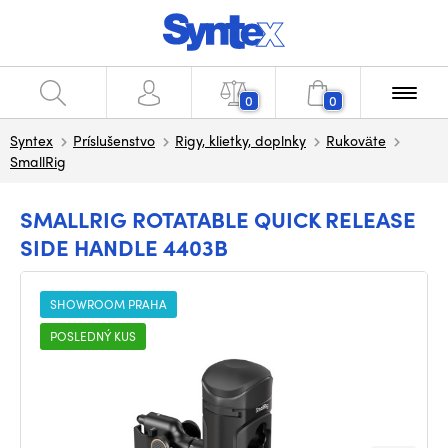
0
0
Syntex
Príslušenstvo
Rigy, klietky, doplnky
Rukoväte
SmallRig
SMALLRIG ROTATABLE QUICK RELEASE
SIDE HANDLE 4403B
SHOWROOM PRAHA
POSLEDNÝ KUS