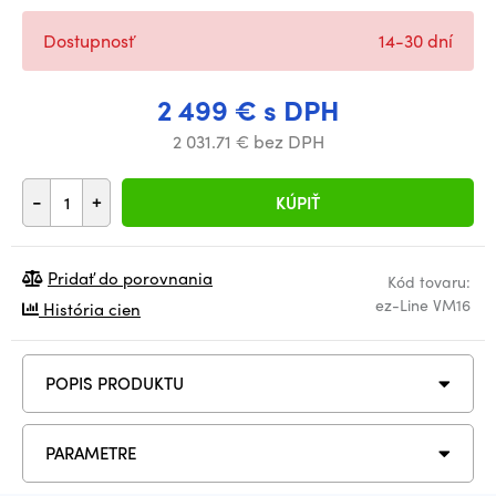
Dostupnosť
14-30 dní
2 499 € s DPH
2 031.71 € bez DPH
-
+
KÚPIŤ
Pridať do porovnania
Kód tovaru:
ez-Line VM16
História cien
POPIS PRODUKTU
PARAMETRE