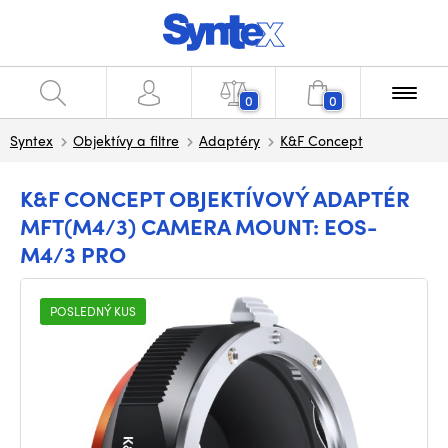
0
0
Syntex
Objektívy a filtre
Adaptéry
K&F Concept
K&F CONCEPT OBJEKTÍVOVÝ ADAPTÉR
MFT(M4/3) CAMERA MOUNT: EOS-
M4/3 PRO
POSLEDNÝ KUS