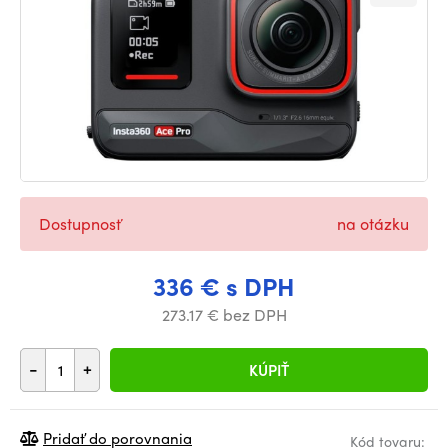
Dostupnosť
na otázku
336 € s DPH
273.17 € bez DPH
-
+
KÚPIŤ
Pridať do porovnania
Kód tovaru: