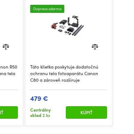
Doprava zdarma
anon R50
Táto klietka poskytuje dodatočnú
ana tela
ochranu tela fotoaparátu Canon
C80 a zároveň rozširuje
479 €
Centrálny
IŤ
KÚPIŤ
sklad
2 ks