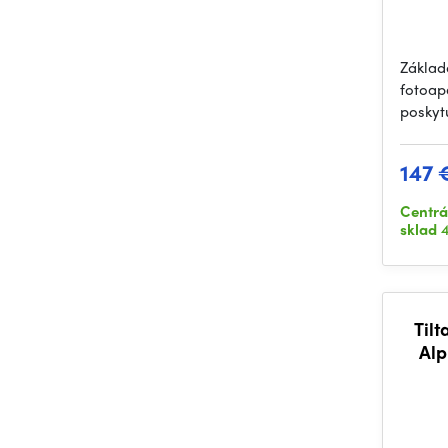
Základ
fotoapa
poskyt
147 
Centrá
sklad
4
Til
Alp