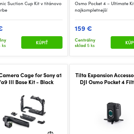
onic Suction Cup Kit v titánovo
Osmo Pocket 4 – Ultimate Kit
arbe
najkompletnejší
€
159 €
lny
Centrálny
KÚPIŤ
KÚP
 ks
sklad
5 ks
 Camera Cage for Sony a1
Tilta Expansion Accesso
/a9 III Base Kit - Black
DJI Osmo Pocket 4 Filt