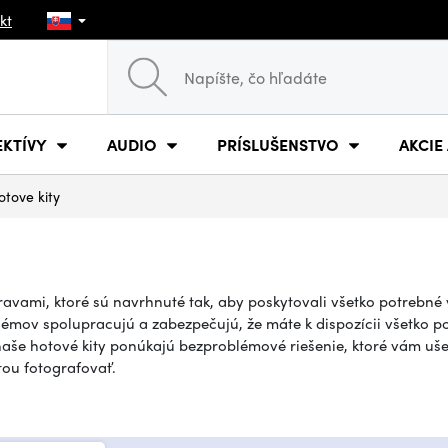
kt
EKTÍVY
AUDIO
PRÍSLUŠENSTVO
AKCIE
otove kity
ravami, ktoré sú navrhnuté tak, aby poskytovali všetko potrebné
émov spolupracujú a zabezpečujú, že máte k dispozícii všetko po
aše hotové kity ponúkajú bezproblémové riešenie, ktoré vám uše
tou fotografovať.