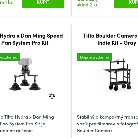
om
1 ks
KÚPIŤ
KÚP
sklad
2 ks
a Hydra x Dan Ming Speed
Tilta Boulder Camera
Pan System Pro Kit
Indie Kit - Gray
va zdarma
Doprava zdarma
a Tilta Hydra x Dan Ming
Stabilný a kompaktný trans
Pan System Pro Kit je
vozík pre filmárov a fotograf
ionálne riešenie
Boulder Camera