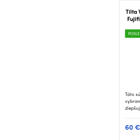
Tilta
Fujif
POSLE
Táto s
vybran
zlepšu
60 