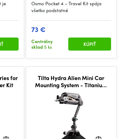
 je
Osmo Pocket 4 – Travel Kit spája
všetko podstatné
73 €
Centrálny
IŤ
KÚPIŤ
sklad
5 ks
ries for
Tilta Hydra Alien Mini Car
er Kit
Mounting System - Titanium
Gray