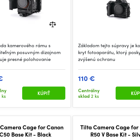
ada kamerového rámu s
Základom tejto súpravy je k
iteľným posuvným dizajnom
kryt fotoaparátu, ktorý posk
je presné polohovanie
zvýšenú ochranu
€
110 €
lny
Centrálny
KÚPIŤ
KÚP
 ks
sklad
2 ks
a Camera Cage for Canon
Tilta Camera Cage for
C50 Base Kit - Black
R50 V Base Kit - Sil