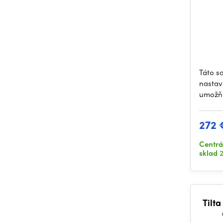
Táto s
nastav
umožňu
272 
Centrá
sklad
2
Tilt