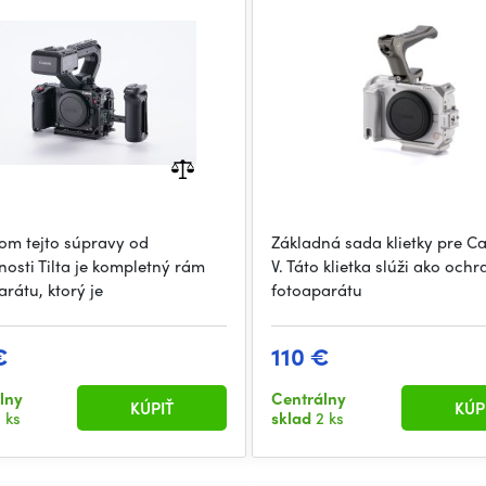
om tejto súpravy od
Základná sada klietky pre C
nosti Tilta je kompletný rám
V. Táto klietka slúži ako ochr
rátu, ktorý je
fotoaparátu
€
110 €
lny
Centrálny
KÚPIŤ
KÚP
 ks
sklad
2 ks