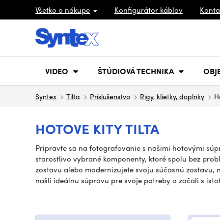
Všetko o nákupe
Konfigurátor káblov
Konta
VIDEO
ŠTÚDIOVÁ TECHNIKA
OBJ
Syntex
Tilta
Príslušenstvo
Rigy, klietky, doplnky
H
HOTOVE KITY TILTA
Pripravte sa na fotografovanie s našimi hotovými súp
starostlivo vybrané komponenty, ktoré spolu bez probl
zostavu alebo modernizujete svoju súčasnú zostavu, n
našli ideálnu súpravu pre svoje potreby a začali s isto