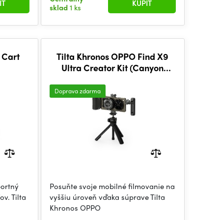
IŤ
KÚPIŤ
sklad
1 ks
 Cart
Tilta Khronos OPPO Find X9
Ultra Creator Kit (Canyon
Orange/Arctic White) - Brown
int battery
Doprava zdarma
portný
Posuňte svoje mobilné filmovanie na
ov. Tilta
vyššiu úroveň vďaka súprave Tilta
Khronos OPPO