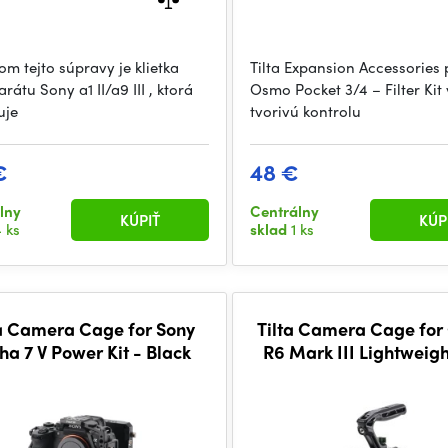
om tejto súpravy je klietka
Tilta Expansion Accessories 
rátu Sony a1 II/a9 III , ktorá
Osmo Pocket 3/4 – Filter Ki
uje
tvorivú kontrolu
€
48 €
lny
Centrálny
KÚPIŤ
KÚP
 ks
sklad
1 ks
ta Camera Cage for Sony
Tilta Camera Cage for
ha 7 V Power Kit - Black
R6 Mark III Lightweight
Black