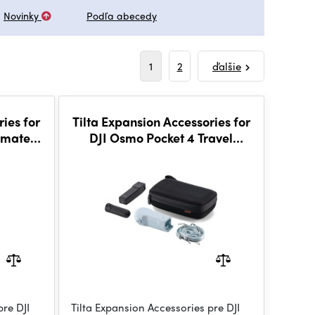
Novinky
Podľa abecedy
1
2
ďalšie
ries for
Tilta Expansion Accessories for
timate
DJI Osmo Pocket 4 Travel
eries)
Kit(with Internal Batteries)
pre DJI
Tilta Expansion Accessories pre DJI