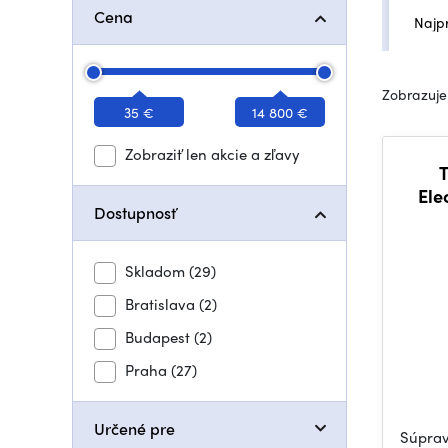
Cena
Najp
Zobrazuje
35 €
14 800 €
Zobraziť len akcie a zľavy
T
Ele
Dostupnosť
Skladom
(29)
Bratislava
(2)
Budapest
(2)
Praha
(27)
Určené pre
Súprav