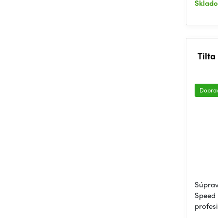
Sklad
Tilt
Dopra
Súprav
Speed 
profes