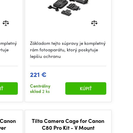
ompletný
Základom tejto súpravy je kompletný
ytuje
rám fotoaparátu, ktorý poskytuje
lepšiu ochranu
221 €
Centrálny
IŤ
KÚPIŤ
sklad
2 ks
 Canon
Tilta Camera Cage for Canon
ver
C80 Pro Kit - V Mount