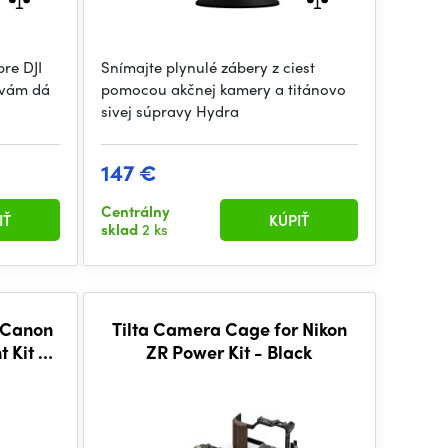
pre DJI
Snímajte plynulé zábery z ciest
t vám dá
pomocou akčnej kamery a titánovo
sivej súpravy Hydra
147 €
Centrálny
IŤ
KÚPIŤ
sklad
2 ks
 Canon
Tilta Camera Cage for Nikon
 Kit -
ZR Power Kit - Black