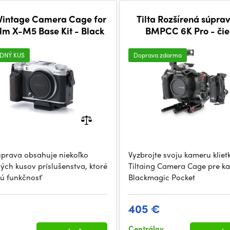
 Vintage Camera Cage for
Tilta Rozšírená súpra
ilm X-M5 Base Kit - Black
BMPCC 6K Pro - čie
DNÝ KUS
Doprava zdarma
úprava obsahuje niekoľko
Vyzbrojte svoju kameru kliet
ých kusov príslušenstva, ktoré
Tiltaing Camera Cage pre k
jú funkčnosť
Blackmagic Pocket
€
405 €
Centrálny