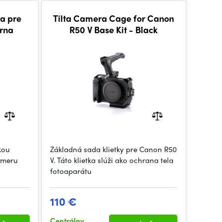
va pre
Tilta Camera Cage for Canon
rna
R50 V Base Kit - Black
kou
Základná sada klietky pre Canon R50
ameru
V. Táto klietka slúži ako ochrana tela
fotoaparátu
110 €
Centrálny