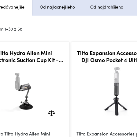
redávanejšie
Od najlacnejšieho
Od najdrahšieho
m 1-30 z 58
ilta Hydra Alien Mini
Tilta Expansion Accesso
ctronic Suction Cup Kit -
DJI Osmo Pocket 4 Ul
Titanium Gray
Kit(with Internal Batt
a Tilta Hydra Alien Mini
Tilta Expansion Accessories 