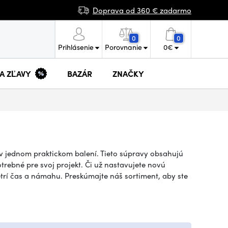
Doprava od 360 € zadarmo
0
0
Prihlásenie
Porovnanie
0
€
 A ZĽAVY
BAZÁR
ZNAČKY
 v jednom praktickom balení. Tieto súpravy obsahujú
trebné pre svoj projekt. Či už nastavujete novú
trí čas a námahu. Preskúmajte náš sortiment, aby ste