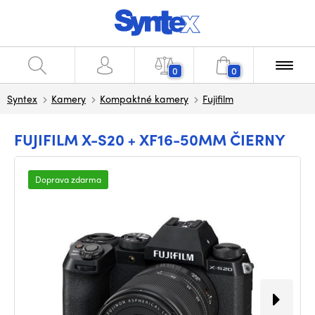
0
0
Syntex
Kamery
Kompaktné kamery
Fujifilm
FUJIFILM X-S20 + XF16-50MM ČIERNY
Doprava zdarma