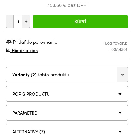
453.66 € bez DPH
-
+
KÚPIŤ
Pridať do porovnania
Kód tovaru:
T00A4301
História cien
Varianty (2)
tohto produktu
POPIS PRODUKTU
PARAMETRE
ALTERNATÍVY (2)