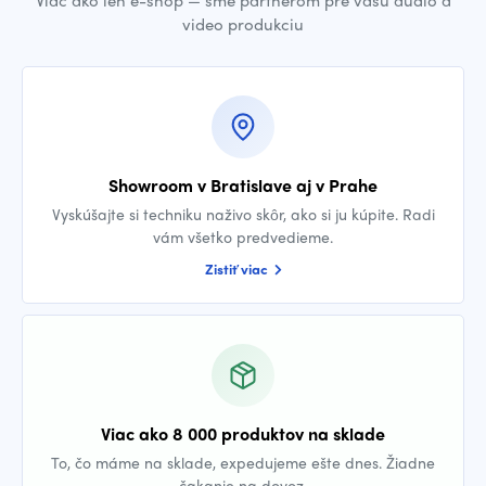
Viac ako len e-shop — sme partnerom pre vašu audio a
video produkciu
Showroom v Bratislave aj v Prahe
Vyskúšajte si techniku naživo skôr, ako si ju kúpite. Radi
vám všetko predvedieme.
Zistiť viac
Viac ako 8 000 produktov na sklade
To, čo máme na sklade, expedujeme ešte dnes. Žiadne
čakanie na dovoz.