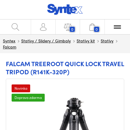
0
0
Syntex
Statívy / Slidery / Gimbaly
Statívy kit
Statívy
Falcam
FALCAM TREEROOT QUICK LOCK TRAVEL
TRIPOD (R141K-320P)
Novinka
Doprava zdarma