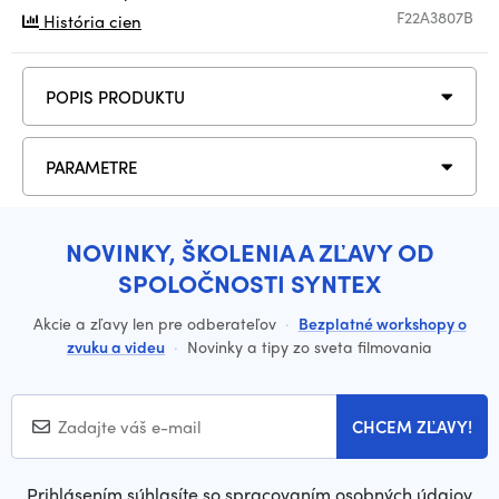
F22A3807B
História cien
POPIS PRODUKTU
PARAMETRE
NOVINKY, ŠKOLENIA A ZĽAVY OD
SPOLOČNOSTI SYNTEX
Akcie a zľavy len pre odberateľov
·
Bezplatné workshopy o
zvuku a videu
·
Novinky a tipy zo sveta filmovania
CHCEM ZĽAVY!
Prihlásením súhlasíte so spracovaním osobných údajov