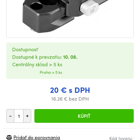
Dostupnosť
Dostupné k prevzatiu:
10. 08.
Centrálny sklad > 5 ks
Praha > 5 ks
20 € s DPH
16.26 € bez DPH
-
+
KÚPIŤ
Pridať do porovnania
Kód tovaru: