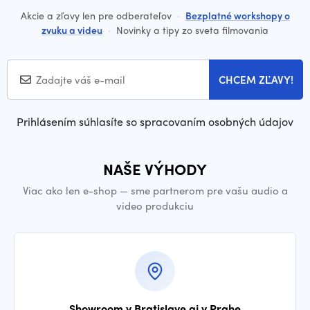
Akcie a zľavy len pre odberateľov
·
Bezplatné workshopy o
zvuku a videu
·
Novinky a tipy zo sveta filmovania
CHCEM ZĽAVY!
Prihlásením súhlasíte so spracovaním osobných údajov
NAŠE VÝHODY
Viac ako len e-shop — sme partnerom pre vašu audio a
video produkciu
Showroom v Bratislave aj v Prahe