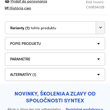
Pridať do porovnania
Kód tovaru:
C00B3A02B
História cien
Varianty (1)
tohto produktu
POPIS PRODUKTU
PARAMETRE
ALTERNATÍVY (1)
NOVINKY, ŠKOLENIA A ZĽAVY OD
SPOLOČNOSTI SYNTEX
Akcie a zľavy len pre odberateľov
·
Bezplatné workshopy o