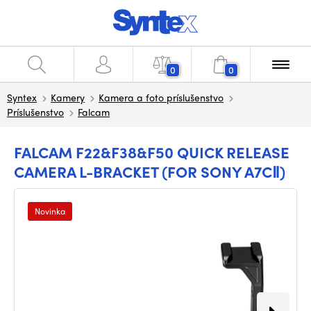
0
0
Syntex
Kamery
Kamera a foto príslušenstvo
Príslušenstvo
Falcam
FALCAM F22&F38&F50 QUICK RELEASE
CAMERA L-BRACKET (FOR SONY A7CⅡ)
Novinka