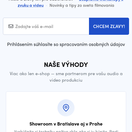
zvuku a videu
·
Novinky a tipy zo sveta filmovania
CHCEM ZĽAVY!
Prihlásením súhlasíte so spracovaním osobných údajov
NAŠE VÝHODY
Viac ako len e-shop — sme partnerom pre vašu audio a
video produkciu
Showroom v Bratislave aj v Prahe
Vyskúšajte si techniku naživo skôr, ako si ju kúpite. Radi