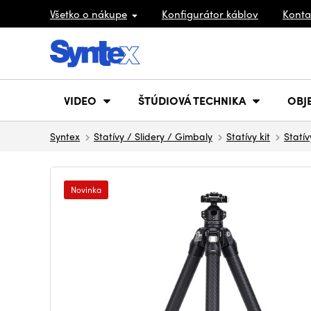
Všetko o nákupe
Konfigurátor káblov
Konta
VIDEO
ŠTÚDIOVÁ TECHNIKA
OBJ
Syntex
Statívy / Slidery / Gimbaly
Statívy kit
Statív
Novinka