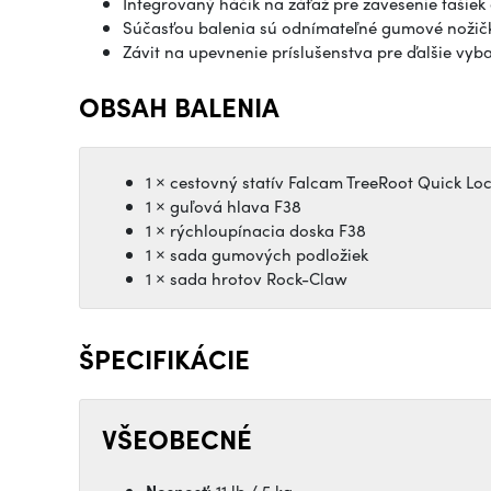
Integrovaný háčik na záťaž pre zavesenie tašiek 
Súčasťou balenia sú odnímateľné gumové nožičk
Závit na upevnenie príslušenstva pre ďalšie vyb
OBSAH BALENIA
1 × cestovný statív Falcam TreeRoot Quick Loc
1 × guľová hlava F38
1 × rýchloupínacia doska F38
1 × sada gumových podložiek
1 × sada hrotov Rock-Claw
ŠPECIFIKÁCIE
VŠEOBECNÉ