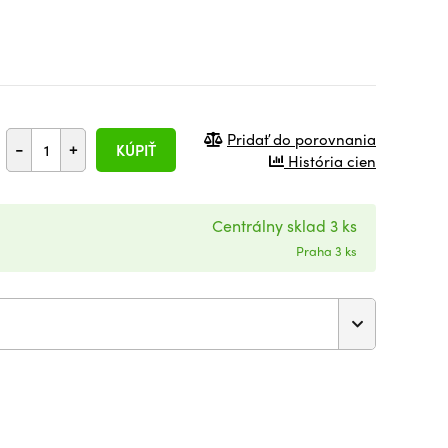
Pridať do porovnania
-
+
KÚPIŤ
História cien
Centrálny sklad 3 ks
Praha 3 ks