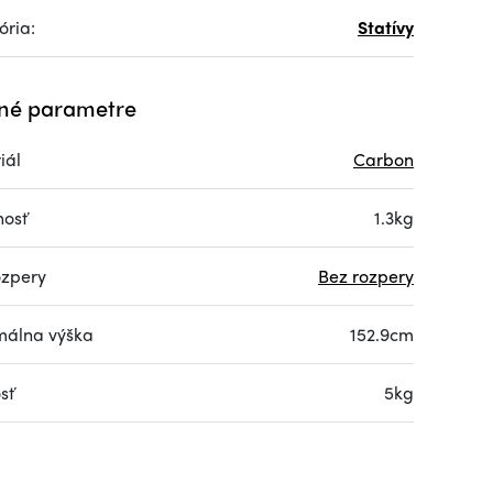
ória:
Statívy
né parametre
iál
Carbon
osť
1.3kg
ozpery
Bez rozpery
álna výška
152.9cm
sť
5kg