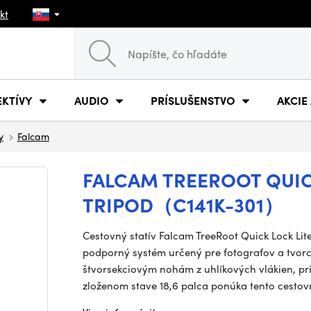
kt
EKTÍVY
AUDIO
PRÍSLUŠENSTVO
AKCIE
y
Falcam
FALCAM TREEROOT QUICK
TRIPOD（C141K-301）
Cestovný statív Falcam TreeRoot Quick Lock Lite
podporný systém určený pre fotografov a tvorc
štvorsekciovým nohám z uhlíkových vlákien, pri
zloženom stave 18,6 palca ponúka tento cesto