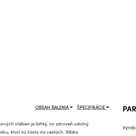
PA
OBSAH BALENIA
ŠPECIFIKÁCIE
kových vlákien je ľahký, no zároveň odolný
Výrob
hu, ktorí sú často na cestách. Vďaka