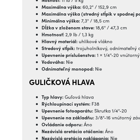
Nosnosť:
11 lb / 5 kg
Maximálna výška:
60,2" / 152,9 cm
Maximálna výška (stredný stĺpik v spodnej p
Minimálna výška:
7,3" / 18,5 cm
Dĺžka v zloženom stave:
18,6" / 47,3 cm
Hmotnosť:
2,9 lb / 1,3 kg
Hlavný materiál:
uhlíkové vlákno
Stredový stĺpik:
trojuholníkový, odnímateľný 
Upevnenie príslušenstva:
1 × 1/4"-20 vnútorný
Vodováha:
Nie
Odnímateľný monopod:
Nie
GULIČKOVÁ HLAVA
Typ hlavy:
Guľová hlava
Rýchloupínací systém:
F38
Upevnenie fotoaparátu:
Skrutka 1/4"-20
Upevnenie na základňu:
3/8"-16 vnútorný záv
Ovládanie odporu:
Áno
Nezávislá aretácia otáčania:
Áno
Nezávislá aretácia naklápania:
Nie