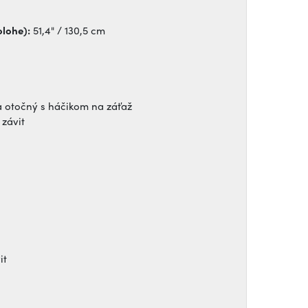
olohe):
51,4" / 130,5 cm
a otočný s háčikom na záťaž
 závit
it