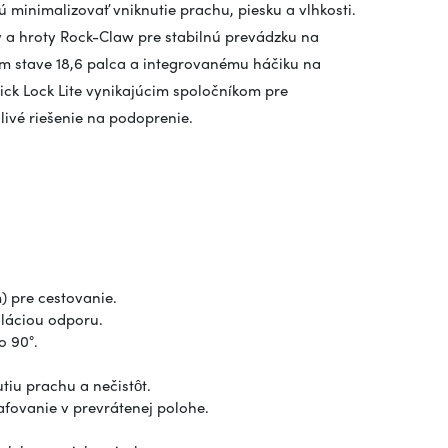
minimalizovať vniknutie prachu, piesku a vlhkosti.
 a hroty Rock-Claw pre stabilnú prevádzku na
m stave 18,6 palca a integrovanému háčiku na
uick Lock Lite vynikajúcim spoločníkom pre
livé riešenie na podoprenie.
) pre cestovanie.
uláciou odporu.
o 90°.
iu prachu a nečistôt.
afovanie v prevrátenej polohe.