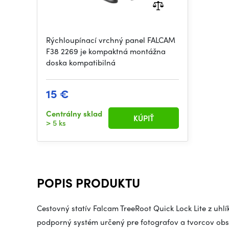
Rýchloupínací vrchný panel FALCAM
F38 2269 je kompaktná montážna
doska kompatibilná
15 €
Centrálny sklad
KÚPIŤ
> 5 ks
POPIS PRODUKTU
Cestovný statív Falcam TreeRoot Quick Lock Lite z uhlí
podporný systém určený pre fotografov a tvorcov obsa