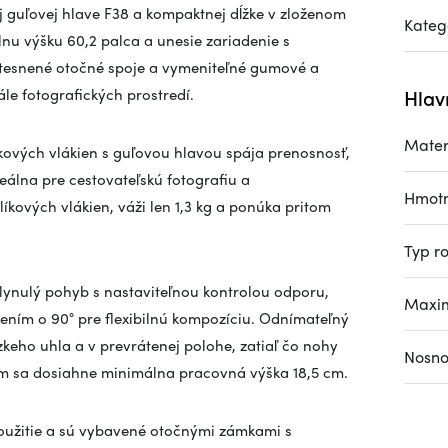
j guľovej hlave F38 a kompaktnej dĺžke v zloženom
Kateg
nu výšku 60,2 palca a unesie zariadenie s
 utesnené otočné spoje a vymeniteľné gumové a
ále fotografických prostredí.
Hlav
Mater
íkových vlákien s guľovou hlavou spája prenosnosť,
ideálna pre cestovateľskú fotografiu a
Hmotn
íkových vlákien, váži len 1,3 kg a ponúka pritom
Typ r
plynulý pohyb s nastaviteľnou kontrolou odporu,
Maxim
ením o 90° pre flexibilnú kompozíciu. Odnímateľný
zkeho uhla a v prevrátenej polohe, zatiaľ čo nohy
Nosno
 čím sa dosiahne minimálna pracovná výška 18,5 cm.
použitie a sú vybavené otočnými zámkami s