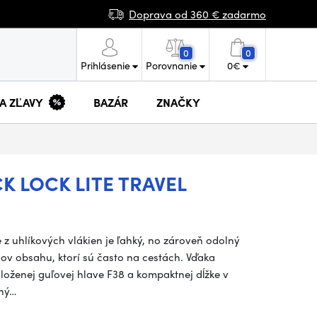
Doprava od 360 € zadarmo
0
0
Prihlásenie
Porovnanie
0
€
 A ZĽAVY
BAZÁR
ZNAČKY
 LOCK LITE TRAVEL
 z uhlíkových vlákien je ľahký, no zároveň odolný
ov obsahu, ktorí sú často na cestách. Vďaka
loženej guľovej hlave F38 a kompaktnej dĺžke v
vný…