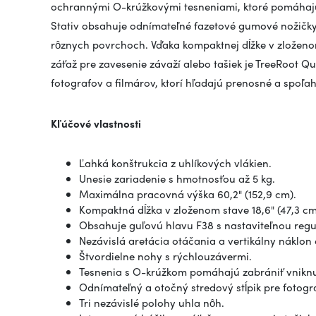
ochrannými O-krúžkovými tesneniami, ktoré pomáhajú 
Stativ obsahuje odnímateľné fazetové gumové nožičky
rôznych povrchoch. Vďaka kompaktnej dĺžke v zloženo
záťaž pre zavesenie závaží alebo tašiek je TreeRoot Q
fotografov a filmárov, ktorí hľadajú prenosné a spoľah
Kľúčové vlastnosti
Ľahká konštrukcia z uhlíkových vlákien.
Unesie zariadenie s hmotnosťou až 5 kg.
Maximálna pracovná výška 60,2" (152,9 cm).
Kompaktná dĺžka v zloženom stave 18,6" (47,3 cm
Obsahuje guľovú hlavu F38 s nastaviteľnou reg
Nezávislá aretácia otáčania a vertikálny náklon 
Štvordielne nohy s rýchlouzávermi.
Tesnenia s O-krúžkom pomáhajú zabrániť vniknut
Odnímateľný a otočný stredový stĺpik pre fotogr
Tri nezávislé polohy uhla nôh.