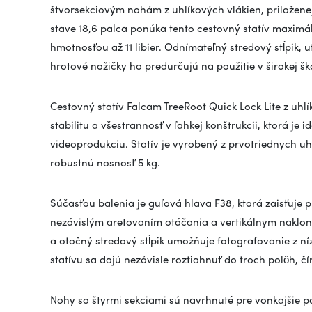
štvorsekciovým nohám z uhlíkových vlákien, priložene
stave 18,6 palca ponúka tento cestovný statív maximál
hmotnosťou až 11 libier. Odnímateľný stredový stĺpik,
hrotové nožičky ho predurčujú na použitie v širokej šk
Cestovný statív Falcam TreeRoot Quick Lock Lite z uhl
stabilitu a všestrannosť v ľahkej konštrukcii, ktorá je 
videoprodukciu. Statív je vyrobený z prvotriednych uhl
robustnú nosnosť 5 kg.
Súčasťou balenia je guľová hlava F38, ktorá zaisťuje 
nezávislým aretovaním otáčania a vertikálnym naklon
a otočný stredový stĺpik umožňuje fotografovanie z ní
statívu sa dajú nezávisle roztiahnuť do troch polôh,
Nohy so štyrmi sekciami sú navrhnuté pre vonkajšie 