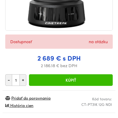
Dostupnosť
na otázku
2 689 € s DPH
2 186.18 € bez DPH
-
+
KÚPIŤ
Pridať do porovnania
Kód tovaru:
CT-PT31K 12G NDI
História cien