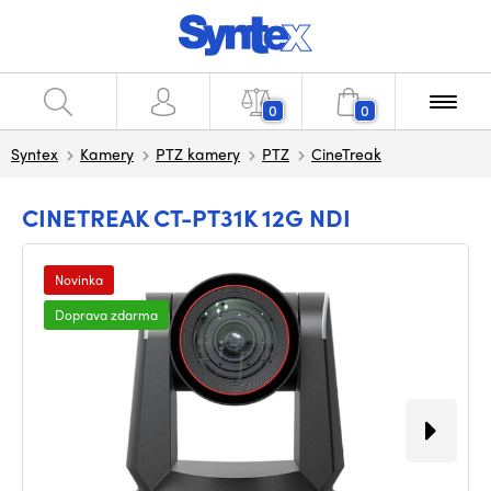
0
0
Syntex
Kamery
PTZ kamery
PTZ
CineTreak
CINETREAK CT-PT31K 12G NDI
Novinka
Doprava zdarma